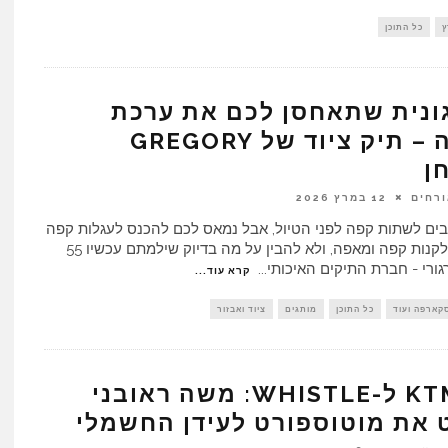
ץ
כל התוכן
ונית שתאחסן לכם את ערכת
הקפה – תיק ציוד של GREGORY
ן
ורחים
12 במרץ 2026
ים לשתות קפה לפני הטיול, אבל נמאס לכם להכנס לעגלות קפה
שוחטות, לקנות קפה ומאפה, ולא להבין על מה בדיוק שילמתם עכשיו 55
ורי - חברת התיקים האיכותי
...
קרא עוד...
סקארפה ועוד
כל התוכן
מותגים
ציוד ואבזור
בין KTM ל-WHISTLE: משה ראובני
 את מוטוספורט לעידן החשמלי