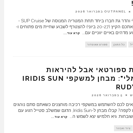
זוהר גלילי והדר גת חברו ביחד תחת המטריה המנוסה של SUP Cruise -
ומזמינים אתכם הקיץ (20-27 ביוני) להצטרף לשבוע שחיית מים פתוחים ו-
...
קרא עוד...
ל
כל התוכן
ספורט אאוטדור
 ספורטאי אבל להיראות
"נורמלי": מבחן למשקפי IRIDIS SUN
ש
5 בפברואר 2026
ים לכם להשתמש במשקפי רכיבה מוחצנים כשאתם סתם נוהגים
או יושבים לקפה? קבלו מבחן ל-Iridis Sun, הדגם שמשלב סטייל רגוע עם
ובחות. גיא חלמיש יצא לשמש ה
...
קרא עוד...
ציוד ואבזור