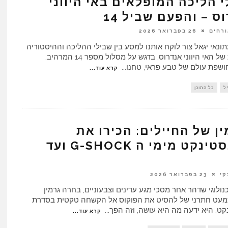
 הליכה המופלאים באי היווני
ס – והפעם שביל 14
ורחים
26 בפברואר 2026
ונאי יגאל צור לוקח אותנו למסע בין שבילי ההליכה וההיסטוריה
המרתקת של האי היווני אנדרוס, בדגש על מסלול מספר 14 המרהיב.
שפת עולם של טבע פראי, טחנו
...
קרא עוד...
ל
כל התוכן
ן של החיילים: הכירו את
האינסטינקט מימי ה G-SHOCK ועד
קי
23 בפברואר 2026
ולוגי שדהר אחר מסכי מגע עדינים וצבעוניים, בחרה גרמין
עט חתרני של להסיט את הפוקוס אל הקשחה טקטית בסדרת
קט. היא ידעה מה היא עושה, וזה הפך
...
קרא עוד...