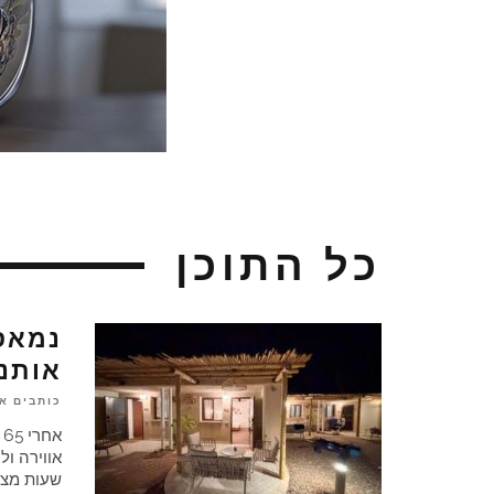
כל התוכן
נמאס
אותנו
כותבים א
א
אווירה ול
שעות מצא