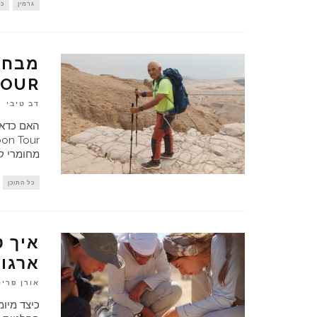
גרמין
כל
TOUR
דב טיבי
מחומרי ק
כל התוכן
איך ט
ארגונ
אורן פריט
כיצד מיומ