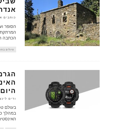
שבילי
אנדרו
כותבים א
הסופר ועת
הכתבה חו
טיולים בחו"
הגרמי
היום
ודים לינצ
בעולם טכנ
במהלך כמ
האינסטינ