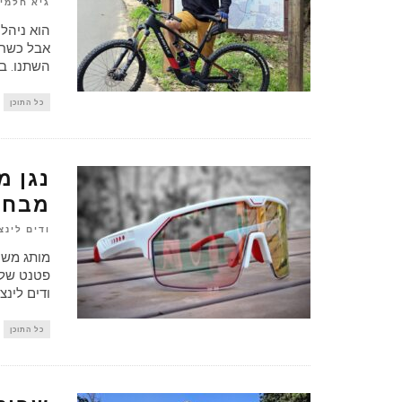
גיא חלמי
הוא ניהל 
אבל כשחז
השתנו. בר
כל התוכן
נגן 
מבחן ל- C SHIELD
ודים לינצ
פטנט של 
ודים לינצ
כל התוכן