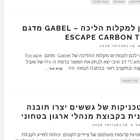
 התוכן
מותגים
ציוד ואבזור
מבחן למקלות הליכה – GABEL מדגם
ESCAPE CARBON 
19 בפברואר 2026
האם כדאי לכם לקנות זוג מקלות ההליכה של Gabel מדגם Escape
Carbon Tour? דב טיבי יצא לבחון את המוצר ברמת ה Pro של גאבל,
צה ובתקציב ראוי. בכתבה הבאה: היר
...
קרא עוד...
ציוד ואבזור
כניקות של גששים יצרו תובנה
ית בקבוצת מנהלי ארגון בטחוני
ל
16 בפברואר 2026
נויות קדומות מעולמם של ציידים לקטים, יכולות לסייע לקבלת