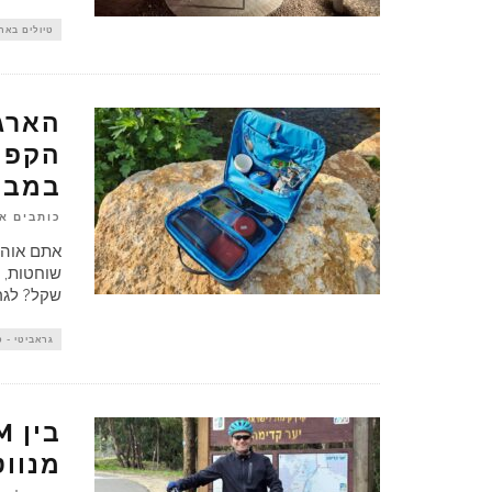
טיולים באר
הארג
במבח
כותבים א
אתם אוהב
שקל? לגרג
גראביטי - 
מנווט