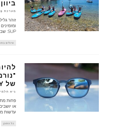
ביוון!
מערכת OUTPANEL
9 בפברואר 2026
SUP: שבוע מדהים באיים יווניים עם
טיולים בחו"
להיות
של RUDY
גיא חלמי
פחות מתא
עדשות מש
כל התוכן