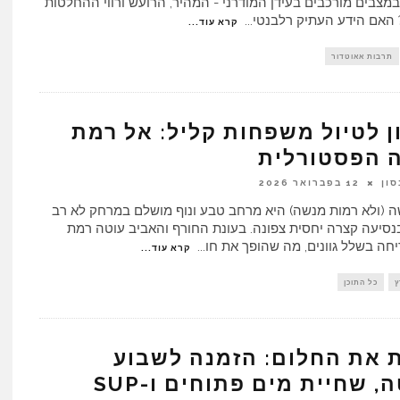
מצבים מורכבים בעידן המודרני - המהיר, הרועש ורווי ההחלטות
 האם הידע העתיק רלבנטי
...
קרא עוד...
תרבות אאוטדור
 לטיול משפחות קליל: אל רמת
 הפסטורלית
ון
12 בפברואר 2026
 (ולא רמות מנשה) היא מרחב טבע ונוף מושלם במרחק לא רב
בנסיעה קצרה יחסית צפונה. בעונת החורף והאביב עוטה רמת
חה בשלל גוונים, מה שהופך את חו
...
קרא עוד...
ץ
כל התוכן
 את החלום: הזמנה לשבוע
יאכטה, שחיית מים פתוחים ו-SUP