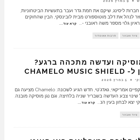
ש
9 במרץ 2026
חברות ליסינג, שיקם את חמת גדר ועבר בתעשיות הביטחוניות,
ר לנהל את דלב מוטוספורט מבית לובינסקי, הבין שהחוקים
איון גלוי מספר משה ראובני -
...
קרא עוד...
ציוד ואבזור
תרבות אאוטדור
מוסיקה ועדשה מתכהה ברגע?
CHAMELO MUSI
קי
5 במרץ 2026
מותג משקפיים אמריקאי, גאדג'טי, חדש הגיע לשכונה: Chamelo מציעה גם
שינוי צבע העדשה בשבריר שניה בלחיצה, וגם נגן מוסיקה מובנה.
קי יצא לבחון בעין הנ
...
קרא עוד...
ציוד ואבזור