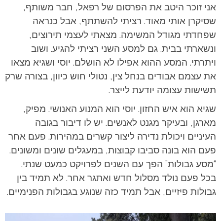
אני זוכר היטב את הפרסום של רפאל, חבר משותף,
שסיקרן אותי מאוד. רציתי להשתתף, אבל כנראה
שפחדתי מגודל המשימה. מצאתי לעצמי תירוצים,
ונשארתי בבית. גם למסע השני רציתי להגיע. ושוב
ויתרתי. המסע ההוא אפילו לא הושלם. יוסי ושגיא מצאו
את עצמם אבודים בנחל צין, נטולי חוש כיוון, בצורה שרק
תשישות עצומה יודעת לייצר.
שגיא הוא איש החזון. יוסי הוא המנוע האנושי. מפיק,
מארגן, ובעיקר מגנט לאנשים. יש לו דיבור בגובה
העיניים ויכולת נדירה ליצור קשרים במהירות. פעם אחר
פעם הוא בונה סביבו קבוצות, במעגלים שונים ומשונים.
“מסע גבולות” הפך עם השנים לפרויקט כמעט שנתי.
בכל פעם נולד מסלול חדש ואתגר אחר. לא תמיד בין
גבולות פיזיים, אבל תמיד כזה שנוגע בגבולות הפנימיים.