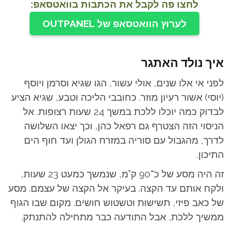
לחצו פה לקבל את הכתבות בוואטסאפ:
לערוץ הוואטסאפ של OUTPANEL
איך נולד האתגר
לפני אי אלו שנים, אולי עשור, הגו שגיא וסרמן ויוסף
(יוסי) אשור רעיון מוזר. כחובבי הליכה וטבע, שגיא הציע
לבדוק כמה יוכלו ללכת במשך 24 שעות רצופות. אל
הניסוי הזה הצטרף גם רפאל כהן, וכך יצאו השלושה
לדרך, מהגבול עם סוריה במזרח הגולן ועד חוף הים
התיכון.
זה היה מסע של כ־90 ק”מ, שנמשך כמעט 23 שעות,
ולקח אותם עד הקצה. בעיקר אל הקצה של עצמם. מסע
של כאב פיזי, תשישות וטשטוש חושים. מקום שבו הגוף
ממשיך ללכת, אבל התודעה כבר מתחילה להתנתק.