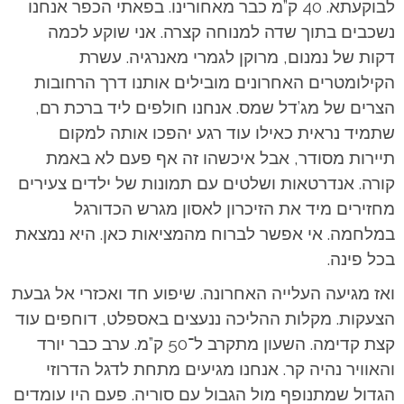
לבוקעתא. 40 ק”מ כבר מאחורינו. בפאתי הכפר אנחנו
נשכבים בתוך שדה למנוחה קצרה. אני שוקע לכמה
דקות של נמנום, מרוקן לגמרי מאנרגיה. עשרת
הקילומטרים האחרונים מובילים אותנו דרך הרחובות
הצרים של מג’דל שמס. אנחנו חולפים ליד ברכת רם,
שתמיד נראית כאילו עוד רגע יהפכו אותה למקום
תיירות מסודר, אבל איכשהו זה אף פעם לא באמת
קורה. אנדרטאות ושלטים עם תמונות של ילדים צעירים
מחזירים מיד את הזיכרון לאסון מגרש הכדורגל
במלחמה. אי אפשר לברוח מהמציאות כאן. היא נמצאת
בכל פינה.
ואז מגיעה העלייה האחרונה. שיפוע חד ואכזרי אל גבעת
הצעקות. מקלות ההליכה ננעצים באספלט, דוחפים עוד
קצת קדימה. השעון מתקרב ל־50 ק”מ. ערב כבר יורד
והאוויר נהיה קר. אנחנו מגיעים מתחת לדגל הדרוזי
הגדול שמתנופף מול הגבול עם סוריה. פעם היו עומדים