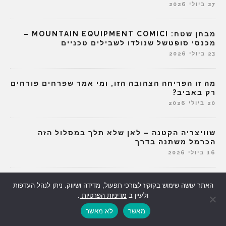
27 ביולי 2026
מבחן שטח: MOUNTAIN EQUIPMENT COMICI –
מכנסי סופטשל שנולדו לשבילים טכניים
23 ביולי 2026
מה זו הפריחה הצהובה הזו, ומי אמר שפרחים פורחים
רק באביב?
20 ביולי 2026
שוויצריה הקטנה – לאן שלא תלך במסלול הזה
הכרמל משתנה בדרך
16 ביולי 2026
על קרחון אלפיני – הדרך לדנאלי מתחילה באימוני
האתר עושה שימוש בקוקיז לצורכי תפעול, מדידה ושיווק. ניתן לנהל העדפות
הישרדות בתנאים קיצוניים
ולעיין ב
מדיניות הפרטיות
.
13 ביולי 2026
מאשר
לא מאשר