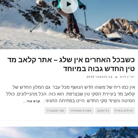
כשבכל האחרים אין שלג – אתר קלאב מד
טין החדש גבוה במיוחד
יוג'ין לויט
15 בדצמבר 2022
אין כמו ריח של משהו חדש הנושף מכל עבר. גם המלון החדש של
קלאב מד בעיירת הסקי טין שבצרפת, הוא כזה. הכל מהניילונים, כולל
המיטה והציוד סקי החדש. היינו בפתיחה החגיגי
...
קרא עוד...
טיולים בחו"ל
כל התוכן
ספורט אאוטדור
סקי וסנובורד