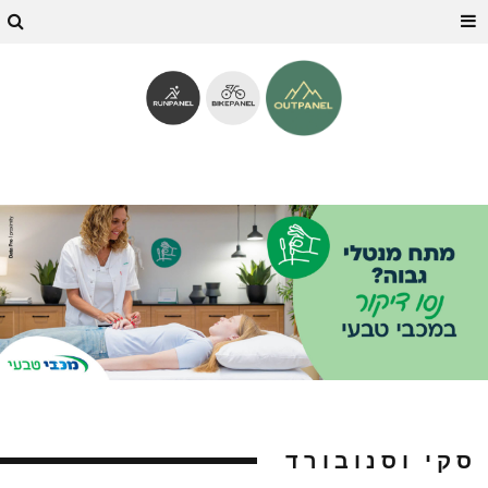
סקי וסנובורד