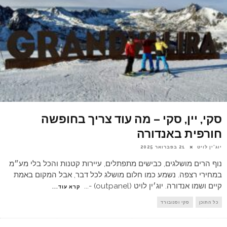
סקי, יין, סקי – מה עוד צריך בחופשה
חורפית באנדורה
יוג'ין לויט
21 בפברואר 2025
נוף הרים מושלגים, כבישים מתפתלים, עיירות קטנות והכל בלי מע״מ
במחירי רצפה. נשמע כמו חלום מושלג לכל דבר, אבל המקום באמת
קיים ושמו אנדורה. יוג׳ין לויט (outpanel) -
...
קרא עוד...
כל התוכן
סקי וסנובורד