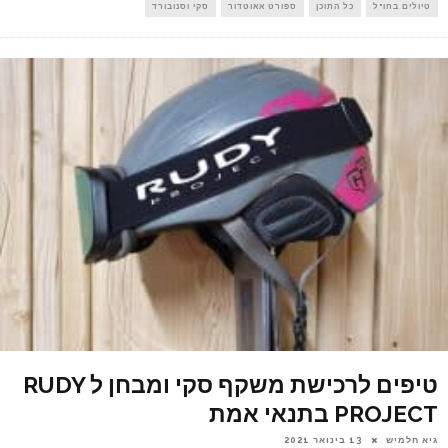
טיולים בחו"ל
כל התוכן
ספורט אאוטדור
סקי וסנובורד
טיפים לרכישת משקף סקי ומבחן ל RUDY
PROJECT בתנאי אמת
גיא חלמיש
13 בינואר 2021