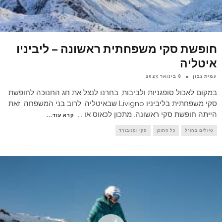
חופשת סקי משפחתית ראשונה – ליביניו
איטליה
עמית נבון
8 בינואר 2023
במקום לאכול סופגניות ולביבות, בחרנו לנצל את חג החנוכה לחופשת
סקי משפחתית בליביניו Livigno שבאיטליה. לרוב בני המשפחה, זאת
הייתה חופשת סקי ראשונה. מתכון לכאוס או
...
קרא עוד...
טיולים בחו"ל
כל התוכן
סקי וסנובורד