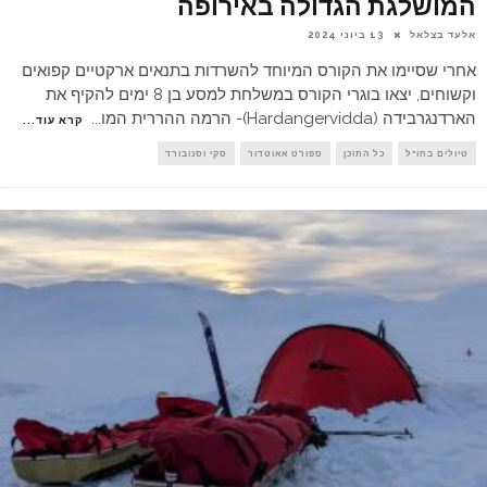
המושלגת הגדולה באירופה
אלעד בצלאל
13 ביוני 2024
אחרי שסיימו את הקורס המיוחד להשרדות בתנאים ארקטיים קפואים
וקשוחים, יצאו בוגרי הקורס במשלחת למסע בן 8 ימים להקיף את
הארדנגרבידה (Hardangervidda)- הרמה ההררית המו
...
קרא עוד...
טיולים בחו"ל
כל התוכן
ספורט אאוטדור
סקי וסנובורד