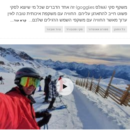
משקף סקי (גוגלס goggles) זה אחד הדברים שכל מי שיוצא לסקי
פשוט חייב להתארגן עליהם. החוויה עם משקפת איכותית טובה לאין
ערוך מאשר החוויה עם משקפי השמש הרגילים שלכם,
...
קרא עוד...
כל התוכן
ספורט אאוטדור
סקי וסנובורד
ציוד ואבזור