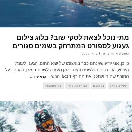
מתי נוכל לצאת לסקי שוב? בלוג צילום
געגוע לספורט המתרחק בשמים סגורים
כותבים אורחים
8 ביולי 2020
כן כן, אני יודע שאנחנו כבר בעיצומו של שיא החום, הגענו לעונת
היובש, הדרדרת, הגלשנים והים - זמן מעולה לשבת במזגן, להרהר על
החורף שהיה ולתכנן את החורף הבא! הרש
...
קרא עוד...
טיולים בחו"ל
כל התוכן
ספורט אאוטדור
סקי וסנובורד