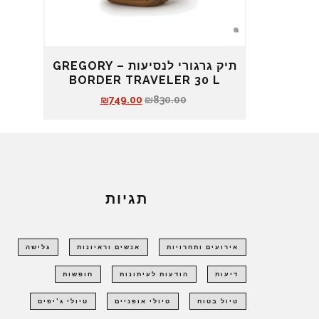
תיק גרגורי לנסיעות – GREGORY
BORDER TRAVELER 30 L
ה
ה
₪
749.00
₪
830.00
מ
מ
ח
ח
י
י
ר
ר
ה
ה
מ
נ
ק
ו
תגיות
ו
כ
ר
ח
י
י
ה
ה
אירועים ותחרויות
אנשים וראיונות
גלישה
י
ו
ה
א
דיעות
הודעות לעיתונות
חופשות
:
:
₪
₪
טיול בטוח
טיולי אופניים
טיולי ג'יפים
7
8
4
3