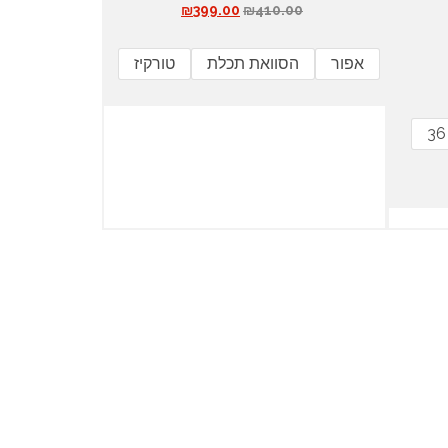
ה
ה
₪
399.00
₪
410.00
מ
מ
ח
ח
אפור
הסוואת תכלת
טורקיז
י
י
ר
ר
ה
ה
מ
נ
36
ק
ו
ו
כ
ר
ח
י
י
ה
ה
י
ו
ה
א
:
:
₪
₪
3
4
9
1
9
0
.
.
0
0
0
0
.
.