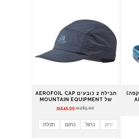
קפה)
חבילת 2 כובעים AEROFOIL CAP
A
של MOUNTAIN EQUIPMENT
ה
ה
₪
245.00
₪
265.00
מ
מ
ח
ח
ירוק
כחול
כתום
תכלת
י
י
ר
ר
ה
ה