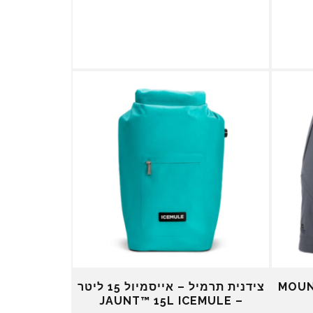
מ
נ
ק
ו
ו
כ
ר
ח
י
י
ה
ה
י
ו
ה
א
:
:
₪
₪
2
2
4
6
5
5
.
.
0
0
0
0
.
.
קצרים MOUNTAIN
צידנית תרמיל – אייסמיול 15 ליטר
– JAUNT™ 15L ICEMULE