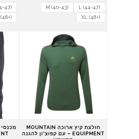
מ
נ
4-47)
M (40-43)
L (44-47)
ק
ו
ו
כ
(48+)
XL (48+)
ר
ח
י
י
ה
ה
י
ו
ה
א
:
:
₪
₪
2
2
0
3
9
0
.
.
0
0
0
0
.
.
חולצת קיץ ארוכה MOUNTAIN
EQUIPMENT – עם קפוצ'ון להגנה
UIPMENT