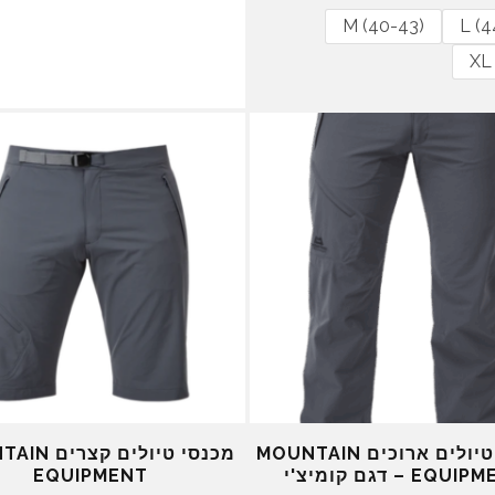
מ
נ
מ
נ
M (40-43)
L (4
ק
ו
ק
ו
ו
כ
ו
כ
XL 
ר
ח
ר
ח
י
י
י
י
ה
ה
ה
ה
י
ו
י
ו
ה
א
ה
א
:
:
:
:
₪
₪
₪
₪
3
3
1
2
1
4
9
2
0
0
9
5
.
.
.
.
0
0
0
0
0
0
0
0
.
.
.
.
מכנסי טיולים ארוכים MOUNTAIN
מכנסי טיולים 
EQ – דגם קומיצ'י
EQUIPMENT