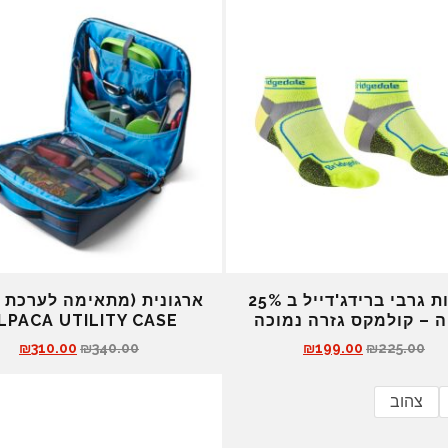
3 זוגות גרבי ברידג'דייל ב 25%
ארגונית (מתאימה לערכת 
 – קולמקס גזרה נמוכה
LPACA UTILITY CASE
ה
ה
ה
ה
₪
310.00
₪
340.00
₪
199.00
₪
225.00
מ
מ
מ
מ
ח
ח
ח
ח
צהוב
י
י
י
י
ר
ר
ר
ר
ה
ה
ה
ה