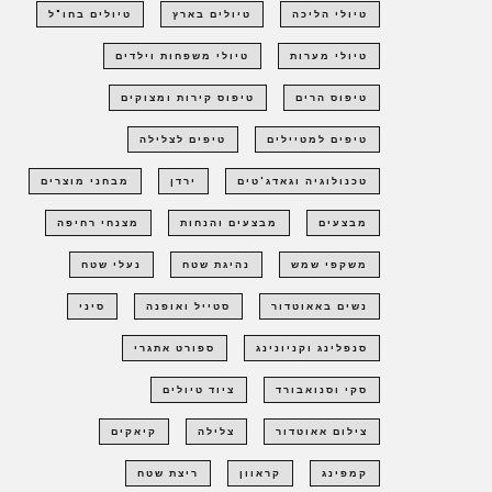
9
0
טיולי הליכה
טיולים בארץ
טיולים בחו"ל
.
.
0
0
טיולי מערות
טיולי משפחות וילדים
0
0
.
.
טיפוס הרים
טיפוס קירות ומצוקים
טיפים למטיילים
טיפים לצלילה
טכנולוגיה וגאדג'טים
ירדן
מבחני מוצרים
מבצעים
מבצעים והנחות
מצנחי רחיפה
משקפי שמש
נהיגת שטח
נעלי שטח
נשים באאוטדור
סטייל ואופנה
סיני
סנפלינג וקניונינג
ספורט אתגרי
סקי וסנואבורד
ציוד טיולים
צילום אאוטדור
צלילה
קיאקים
קמפינג
קראוון
ריצת שטח