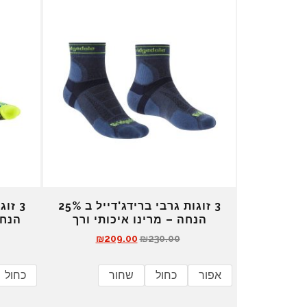
3 זוגות גרבי ברידג'דייל ב 25%
הנחה – מרינו איכותי ורך
הנחה
ה
ה
₪
209.00
₪
230.00
מ
מ
ח
ח
אפור
כחול
שחור
כחול
י
י
ר
ר
ה
ה