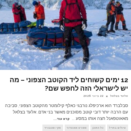
12 ימים קשוחים ליד הקוטב הצפוני – מה
יש לישראלי הזה לחפש שם?
אלעד בצלאל
22 ביוני 2026
סבלברד הוא ארכיפלג נורבגי כאלף קילומטר מהקוטב הצפוני, סביבה
עם הרבה יותר דובי קוטב מסוכנים מאשר בני אדם. אלעד בצלאל
מאאוטפאנל חצה אותו במסע
...
קרא עוד...
טיולים בחו"ל
כל התוכן
ספורט אאוטדור
סקי וסנובורד