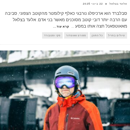
אלעד בצלאל
22 ביוני 2026
סבלברד הוא ארכיפלג נורבגי כאלף קילומטר מהקוטב הצפוני, סביבה
עם הרבה יותר דובי קוטב מסוכנים מאשר בני אדם. אלעד בצלאל
מאאוטפאנל חצה אותו במסע
...
קרא עוד...
טיולים בחו"ל
כל התוכן
ספורט אאוטדור
סקי וסנובורד