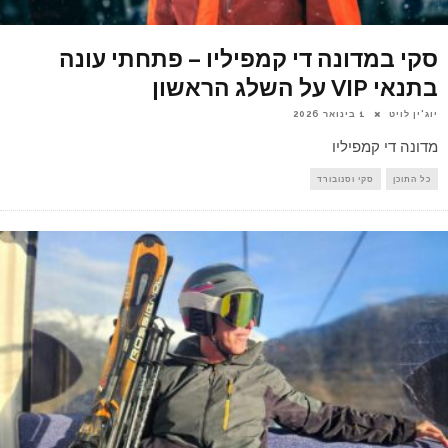
סקי במדונה די קמפיליו – פתחתי עונה
בתנאי VIP על השלג הראשון
יוג'ין לויט
1 בינואר 2026
מדונה די קמפיליו
כל התוכן
סקי וסנובורד