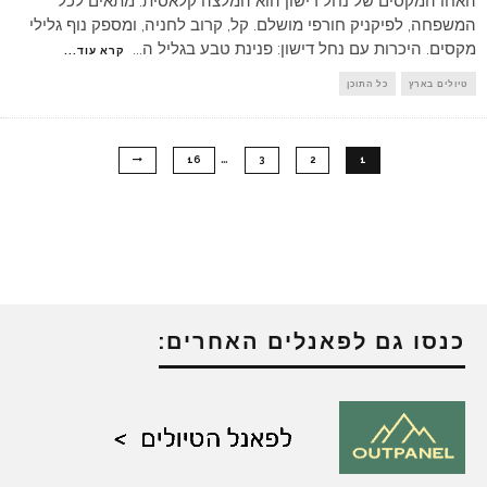
האחו המקסים של נחל דישון הוא המלצה קלאסית. מתאים לכל
המשפחה, לפיקניק חורפי מושלם. קל, קרוב לחניה, ומספק נוף גלילי
מקסים. היכרות עם נחל דישון: פנינת טבע בגליל ה
...
קרא עוד...
טיולים בארץ
כל התוכן
…
16
3
2
1
כנסו גם לפאנלים האחרים: