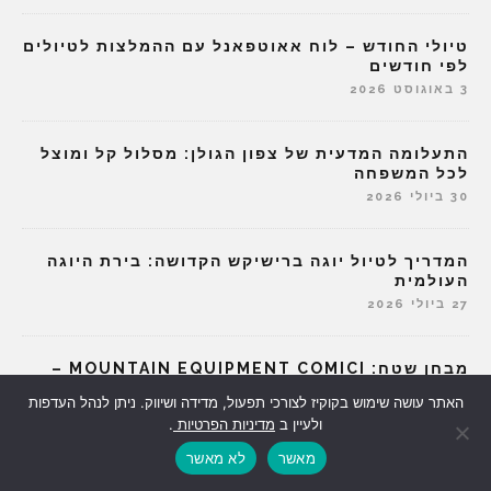
טיולי החודש – לוח אאוטפאנל עם ההמלצות לטיולים
לפי חודשים
3 באוגוסט 2026
התעלומה המדעית של צפון הגולן: מסלול קל ומוצל
לכל המשפחה
30 ביולי 2026
המדריך לטיול יוגה ברישיקש הקדושה: בירת היוגה
העולמית
27 ביולי 2026
מבחן שטח: MOUNTAIN EQUIPMENT COMICI –
מכנסי סופטשל שנולדו לשבילים טכניים
האתר עושה שימוש בקוקיז לצורכי תפעול, מדידה ושיווק. ניתן לנהל העדפות
23 ביולי 2026
ולעיין ב
מדיניות הפרטיות
.
מאשר
לא מאשר
מה זו הפריחה הצהובה הזו, ומי אמר שפרחים פורחים