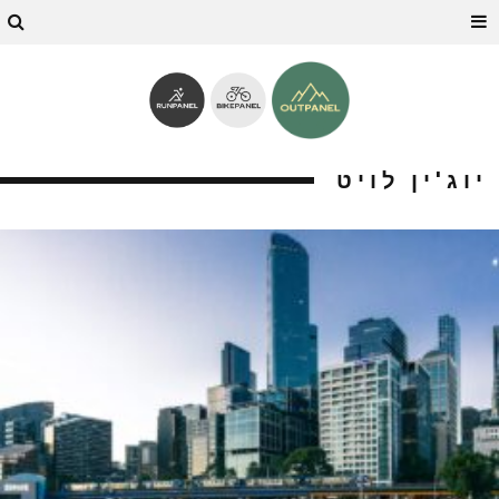
יוג'ין לויט