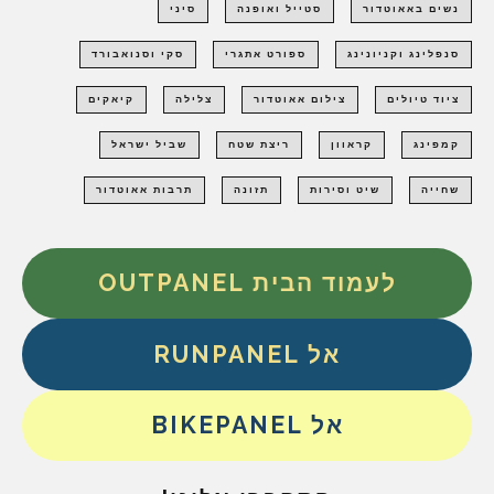
נשים באאוטדור
סטייל ואופנה
סיני
סנפלינג וקניונינג
ספורט אתגרי
סקי וסנואבורד
ציוד טיולים
צילום אאוטדור
צלילה
קיאקים
קמפינג
קראוון
ריצת שטח
שביל ישראל
שחייה
שיט וסירות
תזונה
תרבות אאוטדור
לעמוד הבית OUTPANEL
אל RUNPANEL
אל BIKEPANEL