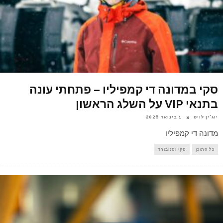
סקי במדונה די קמפיליו – פתחתי עונה
בתנאי VIP על השלג הראשון
יוג'ין לויט
1 בינואר 2026
מדונה די קמפיליו
כל התוכן
סקי וסנובורד