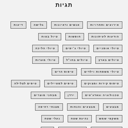
תגיות
אירועים ותחרויות
אנשים וראיונות
גלישה
דיעות
הודעות לעיתונות
חופשות
טיול בטוח
טיולי אופניים
טיולי ג'יפים
טיולי הליכה
טיולים בארץ
טיולים בחו"ל
טיולי מערות
טיולי משפחות וילדים
טיפוס הרים
טיפוס קירות ומצוקים
טיפים למטיילים
טיפים לצלילה
טכנולוגיה וגאדג'טים
ירדן
מבחני מוצרים
מבצעים
מבצעים והנחות
מצנחי רחיפה
משקפי שמש
נהיגת שטח
נעלי שטח