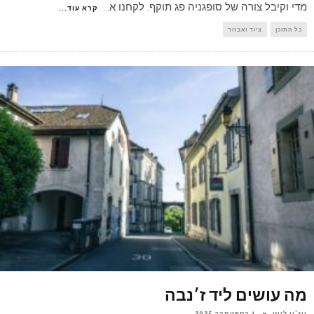
מדי וקיבל צורה של סופגניה פג תוקף. לקחנו א
...
קרא עוד...
כל התוכן
ציוד ואבזור
מה עושים ליד ז׳נבה
יוג'ין לויט
1 בספטמבר 2025