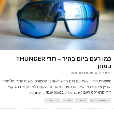
כמו רעם ביום בהיר – רודי THUNDER
במחן
יוג'ין לויט
29 בדצמבר 2025
משפחת רודי יוצאת עם דגם חדש לאוהבי הספורט. פשוט יותר, זול יותר
ועדיין איכותי כמו שאר הדגמים במשפחה. לקחנו למבחן את משקפי
רודי פרוג׳קט רעם (Thunder) במגוון ענפי
...
קרא עוד...
RUDY PROJECT
כל התוכן
מותגים
ציוד ואבזור