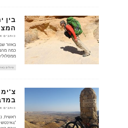
בין י
המצל
כותבים א
באזור שב
כמה מהמק
ממסלולים 
טיולים באר
במדב
כותבים א
"4אינטש