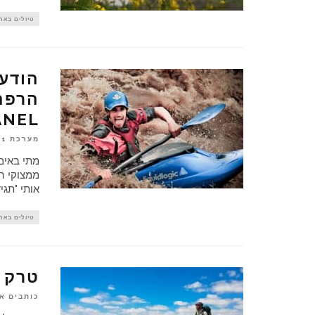
טיולים באר
הודעה
הרפתק
ANEL
מערכת OUTPANEL
21 בפברואר
מתי באים 
ממצוקי הצ
אותי "תגי
טיולים באר
טרק 
כותבים א