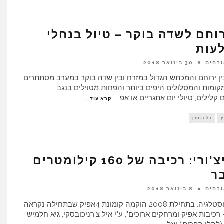
רוחם לשדה בוקר – טיול בנחלי
עות
ורחים
30 בינואר 2018
ין ירוחם והמכתש הגדול במזרח ובין שדה בוקר במערב מסתתרים
ומות והמסלולים היפים ביותר והפחות מטוילים בנגב.
קלילים, טיולי יום אתגריים או אפ
...
קרא עוד...
ץ
כל התוכן
צ'ימיצ'ורי: רכיבה של 160 קילומטרים
ר
ורחים
8 בינואר 2018
ראשית, נוסטלגיה: בתחילת 2008 הוקמה קומונת 4אפיק שבתחילה נקראה
- רכיבות אפיק ומרחקים ארוכים", ע"י איל צ'רניכובסקי, גיא חלמיש