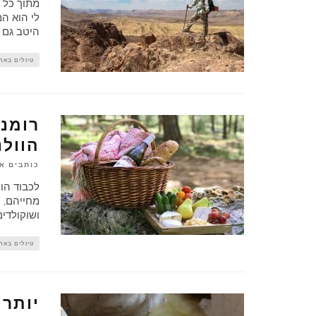
מתוך כל 
היטב גם 
טיולים באר
רומנט
הוולנ
כותבים א
לכבוד הוו
מחייהם, י
ושוקולדי
טיולים באר
יותר 