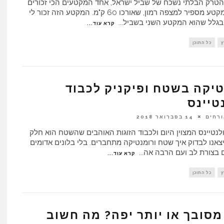
הטרק הבלתי נשכח של שביל ישראל, אחד המקטעים הכי זכורים
לי הוא המקטע מספיר למצפה רמון, שאורכו 60 ק"מ. המקטע הזה זכור לי
בגלל שהוא המקטע השני בשביל
...
קרא עוד...
ץ
כל התוכן
יקה בשטח ופיקניק לכבוד
טיינס
ורחים
14 בפברואר 2018
לנטיינס המצוין היום ולכבוד הזוגות האוהבים שהשטח הוא חלק
צאנו לבדוק איך שטח ורומנטיקה מתחברים. בלי בלונים אדומים
ם בצורת לב ועם הרבה אה
...
קרא עוד...
ץ
כל התוכן
מסובך או יותר יפה? מה חשוב