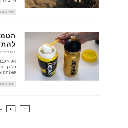
ויורם רוזן
טיולים באר
הטמפ
להתר
כותבים א
הקיץ כבר 
כל כך חם 
שאנחנו צ
טיולים באר
…
1