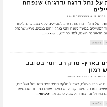
על נחל דרגה (דרג'ה) שנפתח
ילים
ורחים
9 בפברואר 2018
תון של נחל דרג'ה נפתח שוב למטיילים לפני כשבועיים, לאחר
ר למטיילים במשך כשנה וחצי בגלל זיהום בגבים. מרגע שהנחל
 הראשונה השנה, לפני כחודש,
...
קרא עוד...
ץ
כל התוכן
ם בארץ- טרק רב יומי בסובב
 רמון
ורחים
2 בפברואר 2018
ים יש בכל העולם, בשביל חלקם טסים לצד השני של הגלובוס,
צאים במרחק טיסה קצרה. יש כאלה, שווים במיוחד, שבנסיעה
 בתחילתם- כזה הוא שביל סובב מ
...
קרא עוד...
ץ
כל התוכן