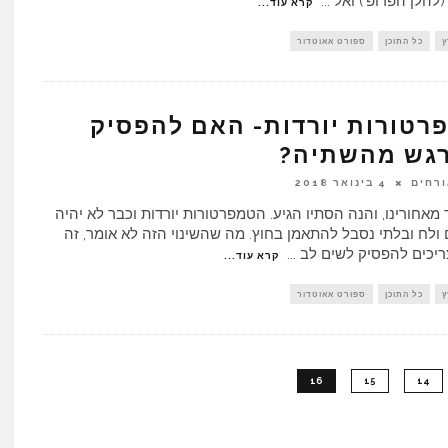
 (להלן הפרופ') ואל
...
קרא עוד...
ץ
כל התוכן
ספורט אאוטדור
רטורות יורדות- האם להפסיק
גש מהשתיה?
ורחים
4 בינואר 2018
מאחורינו, והנה הסתיו הגיע. הטמפרטורות יורדות וכבר לא יהיה
ולח ובלתי נסבל להתאמן בחוץ. מה שהשינוי הזה לא אומר, זה
ריכים להפסיק לשים לב
...
קרא עוד...
ץ
כל התוכן
ספורט אאוטדור
16
15
14