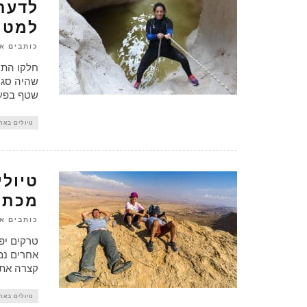
לדעת 
למטי
כותבים א
חלקו התח
שהיה סגו
שטף בפעם
טיולים באר
טיולי
מכתש
כותבים א
טרקים יפ
אחרים נמ
קצרה אתם
טיולים באר