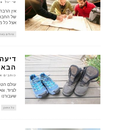
שי יגל
אין הרבה 
של החברה
אצל כל מ
טיולים באר
דיעה 
הבא!
כותבים א
עולם הטי
לציוד, וג
שעבורנו ה
כל התוכן