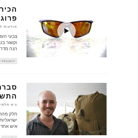
פרוג'
הודעות לע
צבעי העדש
וקשור בטע
הנה מדרי
Y PROJECT
סברה 
התשו
גיא חלמי
איש אחד, 