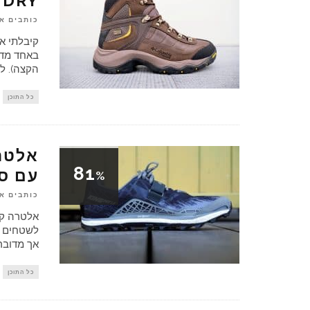
TDRY
כותבים א
הקצה). לקחתי אות
כל התוכן
אלטרה
81
עם סק
%
כותבים א
לשטחים הט
אך מדובר
כל התוכן