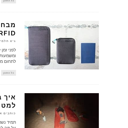
כל התוכן
מבחן 
RFID של שורש
גיא חלמי
לפני זמן 
ומשמעותי
לתחום מע
כל התוכן
איך 
למטי
כותבים א
תמיד נשא