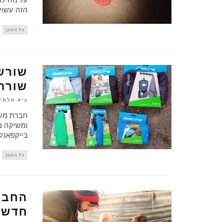
על מה לה
הזה עשוי 
כל התוכן
שורש
שורת 
גיא חלמי
חברת מער
ומשיקה מו
בייקפאנל
כל התוכן
החבר
חדש 