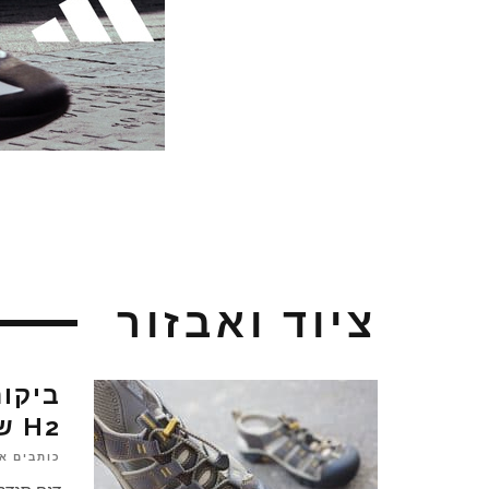
ציוד ואבזור
H2 של KEEN
כותבים א