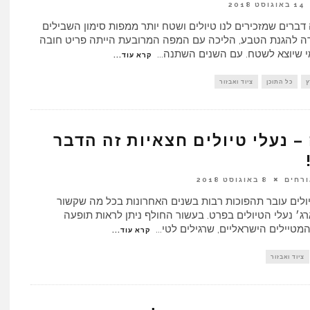
14 באוגוסט 2018
דברים שמזכירים לנו טיולים ושטח יותר ממפות סימון השבילים
 להגנת הטבע, הליכה עם המפה המרובעת הייתה פריט חובה
י שיוצא לשטח. עם השנים השתנה
...
קרא עוד...
ץ
כל התוכן
ציוד ואבזור
– נעלי טיולים חצאיות זה הדבר
ורחים
8 באוגוסט 2018
ולים עובר תהפוכות רבות בשנים האחרונות בכל מה שקשור
ארג׳ נעלי הטיולים בפרט. בעשור החולף ניתן לראות תופעה
מטיילים הישראליים, שרגילים לטי
...
קרא עוד...
ציוד ואבזור