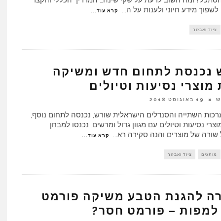
סתכל? ומה חשוב לדעת על שקי שינה… המדריך הכללי והקצר
לשפוך מידע חיוני ולענות על ה
...
קרא עוד...
ציוד ואבזור
 נכנסת לתחום חדש ומשיקה
מוצרי נסיעות וטיולים
ש
19 באוגוסט 2018
כות השתייה והסנדלים הישראלית שורש, נכנסה לתחום נוסף,
צרי נסיעות וטיולים עם מגוון גדול ומרשים. נכנסו למבחן
 שורה של מוצרים והנה סקירה רא
...
קרא עוד...
מותגים
ציוד ואבזור
ה להגנת הטבע משיקה פורמט
למפות – פורמט חסר?