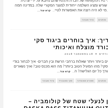
דגם סנדלי Newport H2 של חברת KEEN שהם מיובא על ידי יצרנית
שורש ומציג השלמה ייחודית למוצר המקורי שלה. במדינה חמה
 מי לא היה רוצה את האפשרות לטיי
...
קרא עוד...
מותגים
ציוד ואבזור
ך: איך בוחרים ביגוד סקי
ורד מוצלח ואיכותי
ורחים
18 בספטמבר 2018
ם ביותר ויותר שאלות ברחבי הרשת ובין חברים- איך לבחור בגדי
סקי? מהו המעיל הטוב ביותר? מה הוא מכנס טוב? ואיך נשארים
רך כל יום הגלישה? ה
...
קרא עוד...
מותגים
ספורט אאוטדור
סקי וסנובורד
ציוד ואבזור
לנעלי שטח של קולומביה –