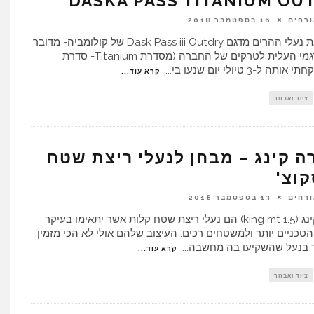
DASKA PASS TITANIUM OU
ורחים
16 בספטמבר 2018
קיבלתי את נעלי ההרים מדגם Dask Pass iii Outdry של קולומביה- מדובר
באחד מדגמי העלית לטרקים של החברה (מסדרת Titanium- סדרת
ה ל-3 טיולי יום שנעו בי
...
קרא עוד...
ציוד ואבזור
 קינג – מבחן לנעלי ריצת שטח
וצ'
ורחים
13 בספטמבר 2018
אלטרה קינג (king mt 1.5) הם נעלי ריצת שטח קלות אשר יתאימו בעיקר
כניים יותר ולמשטחים רכים. העיצוב שלהם אולי לא הכי מזמין,
 בנעל שהשקיעו בה מחשבה
...
קרא עוד...
ציוד ואבזור