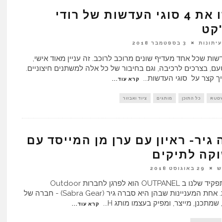
הכירו את 4 סוגי העדשות של רודי
קט
יתונות
3 בספטמבר 2018
ות שכל אחד מעדיף שונים מרוכב לרוכב. זה עניין מאוד אישי,
ם, בצרכים לרכיבה, וגם בחיבור של כל אלה למשתנים חיצוניים.
ך קצר על סוגי העדשות
...
קרא עוד...
RUD
כל התוכן
מותגים
ציוד ואבזור
גיר- ראיון עם ערן מן המייסד עם
קה לתיקים
ש
29 באוגוסט 2018
חלק מהתפקיד שלנו ב OUTPANEL הוא לפרגן לחברות Outdoor
ישראליות. אחת המעניינות שבהן היא סברה גיר (Sabra Gear) - חברה של
שמתכנן, מייצר, ומפיק בעצמו מותג H
...
קרא עוד...