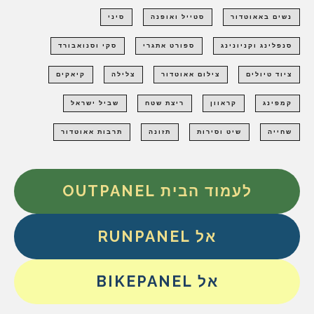
נשים באאוטדור
סטייל ואופנה
סיני
סנפלינג וקניונינג
ספורט אתגרי
סקי וסנואבורד
ציוד טיולים
צילום אאוטדור
צלילה
קיאקים
קמפינג
קראוון
ריצת שטח
שביל ישראל
שחייה
שיט וסירות
תזונה
תרבות אאוטדור
לעמוד הבית OUTPANEL
אל RUNPANEL
אל BIKEPANEL