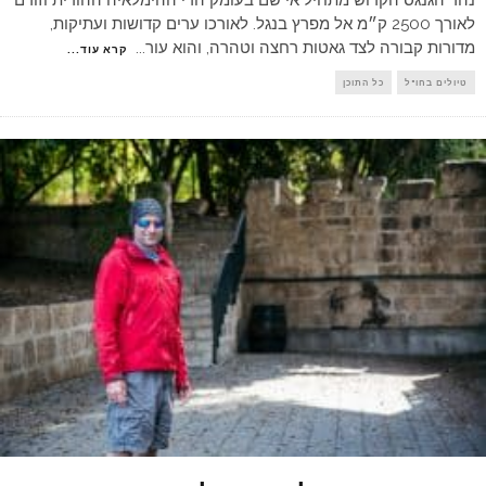
נהר הגנגס הקדוש מתחיל אי שם בעומק הרי ההימלאיה ההודית וזורם
לאורך 2500 ק״מ אל מפרץ בנגל. לאורכו ערים קדושות ועתיקות,
מדורות קבורה לצד גאטות רחצה וטהרה, והוא עור
...
קרא עוד...
טיולים בחו"ל
כל התוכן