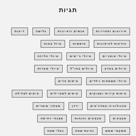
תגיות
אירועים ותחרויות
אנשים וראיונות
גלישה
דיעות
הודעות לעיתונות
חופשות
טיול בטוח
טיולי אופניים
טיולי ג'יפים
טיולי הליכה
טיולים בארץ
טיולים בחו"ל
טיולי מערות
טיולי משפחות וילדים
טיפוס הרים
טיפוס קירות ומצוקים
טיפים למטיילים
טיפים לצלילה
טכנולוגיה וגאדג'טים
ירדן
מבחני מוצרים
מבצעים
מבצעים והנחות
מצנחי רחיפה
משקפי שמש
נהיגת שטח
נעלי שטח