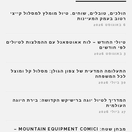
הולכים, טובלים, שוחים. טיול מומלץ למסלול קייצי
רטוב בעמק המעיינות
6 באוגוסט 2026
טיולי החודש – לוח אאוטפאנל עם ההמלצות לטיולים
לפי חודשים
3 באוגוסט 2026
התעלומה המדעית של צפון הגולן: מסלול קל ומוצל
לכל המשפחה
30 ביולי 2026
המדריך לטיול יוגה ברישיקש הקדושה: בירת היוגה
העולמית
27 ביולי 2026
מבחן שטח: MOUNTAIN EQUIPMENT COMICI –