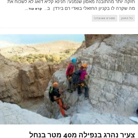
חזקה יותר מהתובנה מאסון שנמנע? חנינא קליא דואג לא לשכוח את
מה שקרה לו בקניון החזאלי בואדי רם בירדן. ב
...
קרא עוד...
כל התוכן
ספורט אאוטדור
צעיר נהרג בנפילה מ40 מטר בנחל