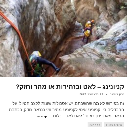
קניונינג – לאט ובזהירות או מהר וחזק?
ירון רוזינר
23 בדצמבר 2020
זה בפירוש לא מה שחשבתם. יש אסכולות שונות לקצב הטיול. על
ההבדלים בין קניונינג איטי לקניונינג מהיר ומי כנראה צודק, בכתבה
הבאה. מאת: ירון רוזינר* לאט לאט - כלום
...
קרא עוד...
טיולים בחו"ל
כל התוכן