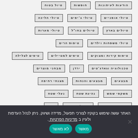
הודעות לעיתונות
חופשות
טיול בטוח
טיולי אופניים
טיולי ג'יפים
טיולי הליכה
טיולים בארץ
טיולים בחו"ל
טיולי מערות
טיולי משפחות וילדים
טיפוס הרים
טיפוס קירות ומצוקים
טיפים למטיילים
טיפים לצלילה
טכנולוגיה וגאדג'טים
ירדן
מבחני מוצרים
מבצעים
מבצעים והנחות
מצנחי רחיפה
משקפי שמש
נהיגת שטח
נעלי שטח
נשים באאוטדור
סטייל ואופנה
סיני
האתר עושה שימוש בקוקיז לצורכי תפעול, מדידה ושיווק. ניתן לנהל העדפות
ולעיין ב
מדיניות הפרטיות
.
סנפלינג וקניונינג
ספורט אתגרי
סקי וסנואבורד
מאשר
לא מאשר
ציוד טיולים
צילום אאוטדור
צלילה
קיאקים