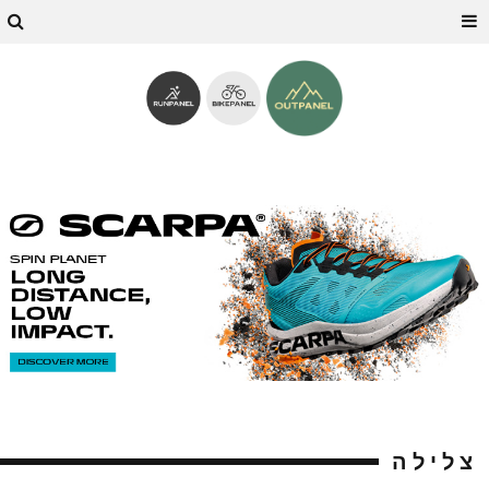
צלילה