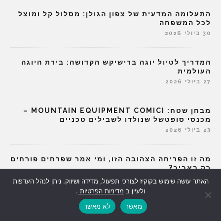
התעלומה המדעית של צפון הגולן: מסלול קל ומוצל
לכל המשפחה
30 ביולי 2026
המדריך לטיול יוגה ברישיקש הקדושה: בירת היוגה
העולמית
27 ביולי 2026
מבחן שטח: MOUNTAIN EQUIPMENT COMICI –
מכנסי סופטשל שנולדו לשבילים טכניים
23 ביולי 2026
מה זו הפריחה הצהובה הזו, ומי אמר שפרחים פורחים
רק באביב?
20 ביולי 2026
האתר עושה שימוש בקוקיז לצורכי תפעול, מדידה ושיווק. ניתן לנהל העדפות
ולעיין ב
מדיניות הפרטיות
.
מאשר
לא מאשר
שוויצריה הקטנה – לאן שלא תלך במסלול הזה
הכרמל משתנה בדרך