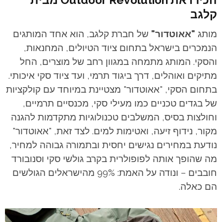
הכירו את Outdoor Revolution מבית
קלגב
מותג
"אאוטדור"
של חברת קלגב, הוא אחד המותגים
הנמכרים בישראל בתחום ציוד הטיולים, המחנאות,
והסקי. המותג מתמחה במגוון רחב של מוצרים, החל
מתיקים ואוהלים, דרך ביגוד תרמי, ועד ציוד סקי איכותי.
בתחום הסקי, "אאוטדור" מצטיינת במיוחד עם קולקציות
של בגדים טכניים כמו מעילי סקי, מכנסיים תרמיים,
וחולצות בסיס, המשלבים טכנולוגיות מתקדמות להגנה
מקור, נידוף זיעה, ואטימות למים.
לצד זאת, "אאוטדור"
נודעת במחירים נגישים יחסית ובתמורה גבוהה למחיר,
מה שהופך אותה לפופולרית בקרב גולשי סקי וסנובורד
חובבים – ונודה על האמת: 99% מהישראלים הגולשים
הם כאלה.