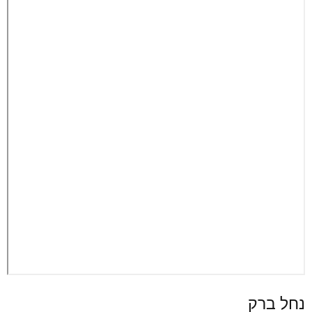
נחל ברק