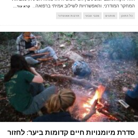
המחקר המודרני, והאפשרויות לשילוב אמיתי ברפואה
...
קרא עוד...
כל התוכן
מותגים
מכבי טבעי
תרבות אאוטדור
סדרת מיומנויות חיים קדומות ביער: לחזור