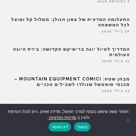
3 באוגוסט 2026
התעלומה המדעית של צפון הגולן: מסלול קל ומוצל
לכל המשפחה
30 ביולי 2026
המדריך לטיול יוגה ברישיקש הקדושה: בירת היוגה
העולמית
27 ביולי 2026
מבחן שטח: MOUNTAIN EQUIPMENT COMICI –
מכנסי סופטשל שנולדו לשבילים טכניים
23 ביולי 2026
מה זו הפריחה הצהובה הזו, ומי אמר שפרחים פורחים
האתר עושה שימוש בקוקיז לצורכי תפעול, מדידה ושיווק. ניתן לנהל העדפות
רק באביב?
ולעיין ב
מדיניות הפרטיות
.
20 ביולי 2026
מאשר
לא מאשר