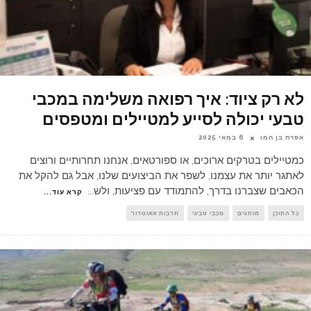
לא רק ציוד: איך רפואה משלימה במכבי
טבעי יכולה לסייע למטיילים ומטפסים
אפרת בן חמו
6 במאי 2025
כמטיילים בטרקים ארוכים, או ספורטאים, אנחנו תחרותיים ורוצים
לאתגר יותר את עצמנו, לשפר את הביצועים שלנו, אבל גם להקל את
הכאבים שצברנו בדרך, להתמודד עם פציעות, ולש
...
קרא עוד...
כל התוכן
מותגים
מכבי טבעי
תרבות אאוטדור