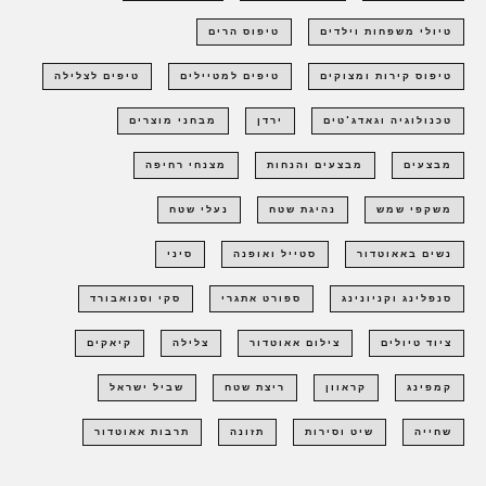
טיולי משפחות וילדים
טיפוס הרים
טיפוס קירות ומצוקים
טיפים למטיילים
טיפים לצלילה
טכנולוגיה וגאדג'טים
ירדן
מבחני מוצרים
מבצעים
מבצעים והנחות
מצנחי רחיפה
משקפי שמש
נהיגת שטח
נעלי שטח
נשים באאוטדור
סטייל ואופנה
סיני
סנפלינג וקניונינג
ספורט אתגרי
סקי וסנואבורד
ציוד טיולים
צילום אאוטדור
צלילה
קיאקים
קמפינג
קראוון
ריצת שטח
שביל ישראל
שחייה
שיט וסירות
תזונה
תרבות אאוטדור