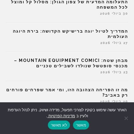
התעלומה המדעית של צפון הגולן: מסלול קל ומוצל
לכל המשפחה
30 ביולי 2026
המדריך לטיול יוגה ברישיקש הקדושה: בירת היוגה
העולמית
27 ביולי 2026
מבחן שטח: MOUNTAIN EQUIPMENT COMICI –
מכנסי סופטשל שנולדו לשבילים טכניים
23 ביולי 2026
מה זו הפריחה הצהובה הזו, ומי אמר שפרחים פורחים
רק באביב?
20 ביולי 2026
האתר עושה שימוש בקוקיז לצורכי תפעול, מדידה ושיווק. ניתן לנהל העדפות
ולעיין ב
מדיניות הפרטיות
.
שוויצריה הקטנה – לאן שלא תלך במסלול הזה
הכרמל משתנה בדרך
מאשר
לא מאשר
16 ביולי 2026