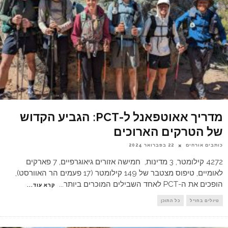
מדריך אאוטפאנל ל-PCT: הגביע הקדוש
של הטרקים הארוכים
כותבים אורחים
22 בפברואר 2024
4272 קילומטר, 3 מדינות, חמישה אזורים גיאוגרפיים, 7 פארקים
לאומיים, טיפוס מצטבר של 149 קילומטר (17 פעמים הר האוורסט),
הופכים את ה-PCT לאחד השבילים המוכרים ביותר
...
קרא עוד...
טיולים בחו"ל
כל התוכן