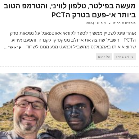
מעשה בפילטר, טלפון לוויני, והטרמפ הטוב
ביותר אי-פעם בטרק הPCT
כותבים אורחים
3 ביוני 2024
אוהד פינקלשטיין ממשיך לספר לקוראי אאוטפאנל על נפלאות טרק
הPCT - השביל שחוצה את ארה"ב ממקסיקו לקנדה, והפעם אירוע
שהוציא אותו באמבולנס מהשביל וכמעט מנע ממנו לשרוד
...
קרא עוד...
טיולים בחו"ל
כל התוכן