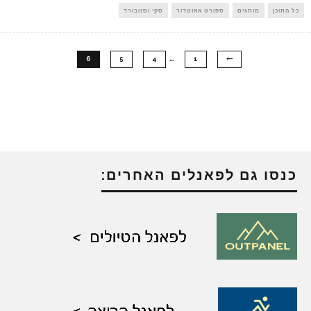
כל התוכן
מותגים
ספורט אאוטדור
סקי וסנובורד
…
6
5
4
1
כנסו גם לפאנלים האחרים: