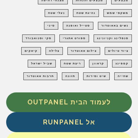
מבצעים
מבצעים והנחות
מצנחי רחיפה
משקפי שמש
נהיגת שטח
נעלי שטח
נשים באאוטדור
סטייל ואופנה
סיני
סנפלינג וקניונינג
ספורט אתגרי
סקי וסנואבורד
ציוד טיולים
צילום אאוטדור
צלילה
קיאקים
קמפינג
קראוון
ריצת שטח
שביל ישראל
שחייה
שיט וסירות
תזונה
תרבות אאוטדור
לעמוד הבית OUTPANEL
אל RUNPANEL