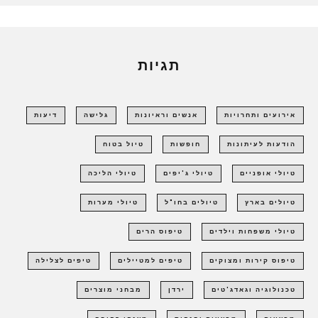
תגיות
אירועים ותחרויות
אנשים וראיונות
גלישה
דיעות
הודעות לעיתונות
חופשות
טיול בטוח
טיולי אופניים
טיולי ג'יפים
טיולי הליכה
טיולים בארץ
טיולים בחו"ל
טיולי מערות
טיולי משפחות וילדים
טיפוס הרים
טיפוס קירות ומצוקים
טיפים למטיילים
טיפים לצלילה
טכנולוגיה וגאדג'טים
ירדן
מבחני מוצרים