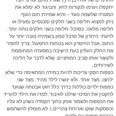
יתקפלו ויגרמו לנקודות לחץ, והביגוד לא ימלא את
המטרה שלשמה נועד – והיא שמירת חום הגוף.
ניתן למצוא חליפה בשני חלקים (מכנסיים ומעיל) או
חליפה מלאה, כסרבל. חליפה בשני חלקים נוחה יותר,
לדעתי. היתרון של סרבל טמון בשמירה טובה יותר על
החום, אבל החיסרון הוא בנוחות התפעול, צריך להסיר
את החלק העליון בעת הישיבה במסעדה המחוממת
ולקשור אותו סביב המותניים, שלא לדבר על הליכה
לשירותים…
כפפות הסקי צריכות להיות במידה המתאימה כדי שלא
ילחצו, מצד אחד, ולא ינשרו לילד מהיד, מצד שני.
כפפות ילדים כוללות בדרך כלל חוט אבטחה שנועד
להקטין את הסיכוי שילכו לאיבוד. למדו את הילד להוריד
את הכפפות ולשמור אותן בתוך הקסדה כשהן לא עליו
(הפסקות שוקו וארוחת צהריים…). לא מומלץ להשתמש
בכריות חימום עם ילדים.