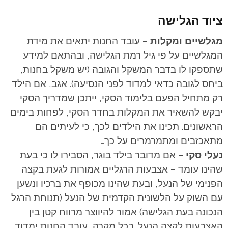
ציוד הגלישה
מגלשיים ומקלות
– עובד החנות יתאים את מידת
המגלשיים על פי גיל רמת הגלישה, ובהתאם למידע
שתספקו לו בדבר המשקל והגובה (יש משקל בחנות,
ביחס לגובה כדאי למדוד לפני הנסיעה). אגב, אם הילד
רק מתחיל הפעם בלימוד הסקי, ייתכן שמדריך הסקי
יבקש להשאיר את המקלות בחדר הסקי, לפחות בימים
הראשונים. תכינו את הילדים לכך, כי לעיתים הם
מתאכזבים ומתמרמרים על כך…
נעלי סקי
– אם מדובר בילד בוגר, הסבירו לו כי בעת
שהינו עומד – אצבעות הרגליים אמורות לגעת בקצה
הפנימי של הנעל, ובעת שהינו מכופף את ברכיו ונשען
עם השוק על הלשונית הקדמית של הנעל (תנוחת הרגל
הנכונה בעת הגלישה) אמור להיווצר מרווח קטן בין
האצבעות לקצה הנעל. בכל מקרה, עובד החנות ימדוד