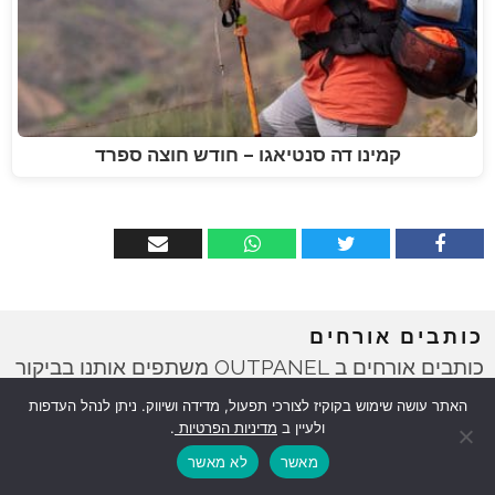
קמינו דה סנטיאגו – חודש חוצה ספרד
כותבים אורחים
כותבים אורחים ב OUTPANEL משתפים אותנו בביקור
לרגע, לפוסט בודד או אפילו לכמה פוסטים בודדים. אם
האתר עושה שימוש בקוקיז לצורכי תפעול, מדידה ושיווק. ניתן לנהל העדפות
יש לכם משהו מעניין במיוחד וייחודי לספר ואתם
ולעיין ב
מדיניות הפרטיות
.
מעוניינים להגיש כתבה ל"כותבים אורחים" ב
מאשר
לא מאשר
BIKEPANEL אנא צרו עמנו קשר בטופס צור הקשר