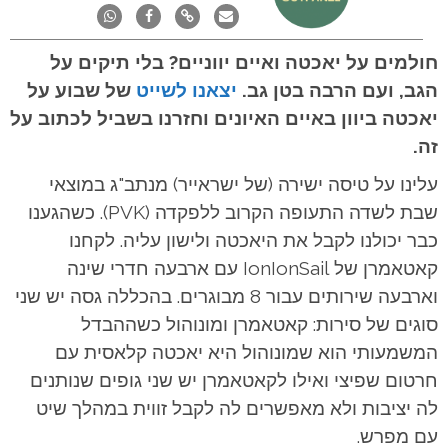
חולמים על יאכטה ואיים יווניים? בלי תיקים על
הגב, ועם הרבה בטן גב.
יצאנו לשייט
של שבוע על
יאכטה ביוון באיים האיונים וחזרנו בשביל לכתוב על
זה.
עלינו על טיסה ישירה (של ישראייר) מנתב"ג במוצאי
שבת לשדה התעופה הקרוב ללפקדה (PVK). כשהגענו
כבר יכולנו לקבל את היאכטה ולישון עליה. לקחנו
קאטאמרן של IonIonSail עם ארבעה חדרי שינה
וארבעה שירותים עבור 8 מבוגרים. בהכללה גסה יש שני
סוגים של סירות: קאטאמרן ומונוהול כשההבדל
המשמעותי הוא שמונוהול היא יאכטה קלאסית עם
חרטום שפיצי ואילו לקאטאמרן יש שני גופים שנותנים
לה יציבות ולא מאפשרים לה לקבל זווית במהלך שיט
עם מפרש.