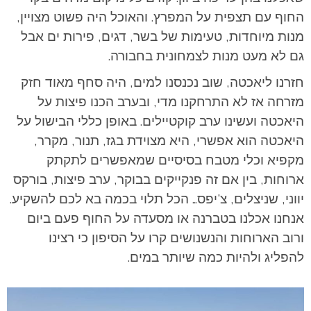
החוף עם תצפית על המפרץ. והאוכל היה פשוט מצויין,
מנות מיוחדות, טעימות של בשר, דגים, פירות ים אבל
גם לא מעט מנות לצמחונית בחבורה.
חזרנו ליאכטה, שוב נכנסנו למים, היה סחף מאוד חזק
מזרחה אז לא התרחקנו מדי, ובערב הכנו פיצות על
היאכטה ועשינו ערב קוקטיילים. באופן כללי הבישול על
היאכטה הוא אפשרי, היא מצוידת בגז, תנור, מקרר,
מקפיא וכלי מטבח בסיסיים שמאפשרים לתקתק
ארוחות, בין אם זה פנקייקים בבוקר, ערב פיצות, בורקס
יווני, שניצלים, צ'יפס… הכל תלוי בכמה בא לכם להשקיע.
אנחנו אכלנו בטברנה או מסעדה על החוף פעם ביום
ורוב הארוחות והנשנושים קרו על הסיפון כי רצינו
להפליג ולהיות כמה שיותר במים.