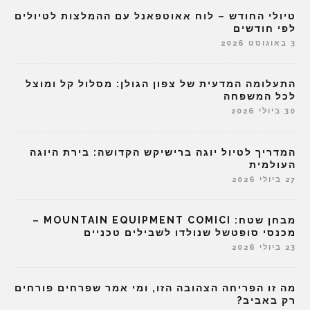
טיולי החודש – לוח אאוטפאנל עם ההמלצות לטיולים
לפי חודשים
3 באוגוסט 2026
התעלומה המדעית של צפון הגולן: מסלול קל ומוצל
לכל המשפחה
30 ביולי 2026
המדריך לטיול יוגה ברישיקש הקדושה: בירת היוגה
העולמית
27 ביולי 2026
מבחן שטח: MOUNTAIN EQUIPMENT COMICI –
מכנסי סופטשל שנולדו לשבילים טכניים
23 ביולי 2026
מה זו הפריחה הצהובה הזו, ומי אמר שפרחים פורחים
רק באביב?