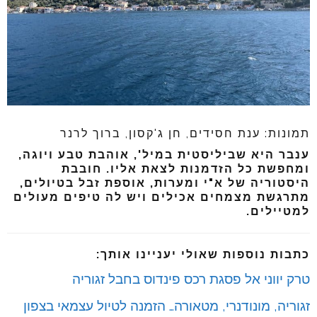
תמונות: ענת חסידים, חן ג'קסון, ברוך לרנר
ענבר היא שביליסטית במיל', אוהבת טבע ויוגה,
ומחפשת כל הזדמנות לצאת אליו. חובבת
היסטוריה של א"י ומערות, אוספת זבל בטיולים,
מתרגשת מצמחים אכילים ויש לה טיפים מעולים
למטיילים.
כתבות נוספות שאולי יעניינו אותך:
טרק יווני אל פסגת רכס פינדוס בחבל זגוריה
זגוריה, מונודנרי, מטאורה… הזמנה לטיול עצמאי בצפון