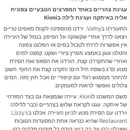
עגינת צהריים באחד המפרצים הטבעיים צפונית
אליה באיתקה ועגינת לילה בKioni
התעוררנו בVathy, ירדנו מהספינה לקנות מאפים טריים
ויצאנו לדרך אחרי שקשוקה על הסיפון. בנמל של העיירה
אין אפשרות לרדת לטבול במים אז הפלגנו צפונה
והטלנו עוגן באמצע מפרץ ציורי ושקט. קפצנו למים
ואחרי שהתקררנו קצת, הורדנו את הסאפ ואת הסירת
מנוע (ס"ג בשפת חיל הים) וחקרנו קצת את החוף. חשוב
להיזהר ממפגש רגלי עם קיפודי ים אבל חוץ מזה, המים
צלולים ואפשר לראות למעמקים.
משם המשכנו לKioni, עיירה שנמצאת גם בצד המזרחי
של איתקה, עגנו לקראת שלוש בצהריים (כבר ללילה)
וירדנו עם הסירת מנוע לכיוון העיירה. אכלנו בLizzy's
Restaurant שהיא כנראה אחת המסעדות הטובות
שאכלנו בהן עד כה ביוון: קודם כל מיקום מדהים בקו