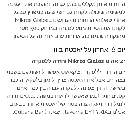
הרוחות אותן מקללים בזמן עגינה, והופכת את העגינה
למשימה שיכולה לקחת גם חצי שעה במפרץ טבעי.
אחרי שאלוהי הרוחות נרגעו ועגנו בMikros Gialos,
לקחנו את הסירת מנוע למערה במרחק 500 מטר
מהנקודה שעגנו בה. ארוחת ערב אחרונה על הסיפון.
יום 6 ואחרון על יאכטה ביוון
יציאה מ Mikros Gialos וחזרה ללפקדה
יום החזרה ללפקדה. צ'קאאוט אפשר לעשות גם בשבת
בצהריים אבל את היאכטה צריך לעגון בלפקאדה כבר
בשישי. הדרך צפונה ללפקדה עברה בין כמה איים
קטנים יותר (כמו שאפשר לראות במפה), נכנסים חזרה
לנמל דרך תעלה צרה בטור של יאכטות אחרות. בערב
אכלנו בtaverna EYTYXIA, ויצאנו ל Cubana Bar.