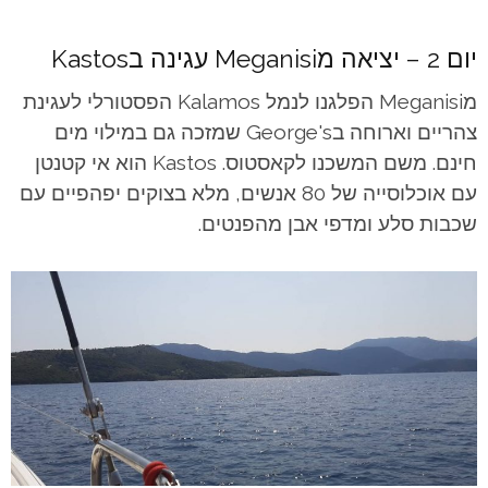
יום 2 –
יציאה מMeganisi
עגינה בKastos
מMeganisi הפלגנו לנמל Kalamos הפסטורלי לעגינת
צהריים וארוחה בGeorge's שמזכה גם במילוי מים
חינם. משם המשכנו לקאסטוס. Kastos הוא אי קטנטן
עם אוכלוסייה של 80 אנשים, מלא בצוקים יפהפיים עם
שכבות סלע ומדפי אבן מהפנטים.