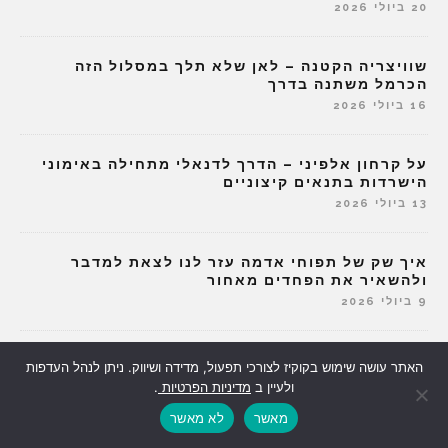
20 ביולי 2026
שוויצריה הקטנה – לאן שלא תלך במסלול הזה
הכרמל משתנה בדרך
16 ביולי 2026
על קרחון אלפיני – הדרך לדנאלי מתחילה באימוני
הישרדות בתנאים קיצוניים
13 ביולי 2026
איך שק של תפוחי אדמה עזר לנו לצאת למדבר
ולהשאיר את הפחדים מאחור
9 ביולי 2026
הוזמנתם לשבוע ביאכטה? 5 דברים שלא מספרים
האתר עושה שימוש בקוקיז לצורכי תפעול, מדידה ושיווק. ניתן לנהל העדפות
לכם על החלום האקזוטי
ולעיין ב
מדיניות הפרטיות
.
2 ביולי 2026
מאשר
לא מאשר