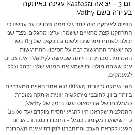
יום 3 – יציאה מKastos עגינה באיתקה
בעיירה בשם Vathy
השייט לאיתקה היה יותר גלי ממה שחווינו עד עכשיו כי
התרחקנו קצת מהאיים ששמרו עלינו מהגלים. מצד שני
יכולנו לפתוח מפרשים ולשוט גם בקצב של 8.3 קשר,
מה שעורר התרגשות רבה על הסיפון. ההתרגשות
האמיתית מבחינתי הייתה שבגישה לVathy ראינו צב ים
ענק ששחה מולנו וכששמע את המנוע שלנו נבהל וצלל
למעמקים.
האי איתקה (ביוונית: Ιθάκη) הוא אחד האיים המערביים
ביותר ביוון. לחובבי מיתולוגיה יוונית איתקה מוזכרת
כממלכתו של אודיסאוס. עגנו בנמל של Vathy,
ההמלצות שקראנו היו להגיע יחסית מוקדם (עד 16:00)
כדי שישארו מקומות בנמל – התבררו כנכונות. אנחנו
הגענו לקראת הערב והתחברנו לנקודת עגינה האחרונה