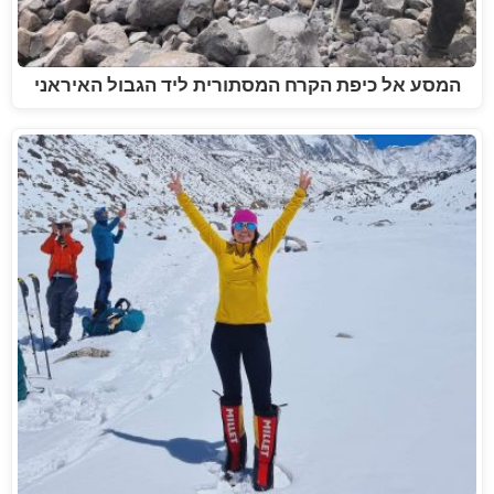
המסע אל כיפת הקרח המסתורית ליד הגבול האיראני