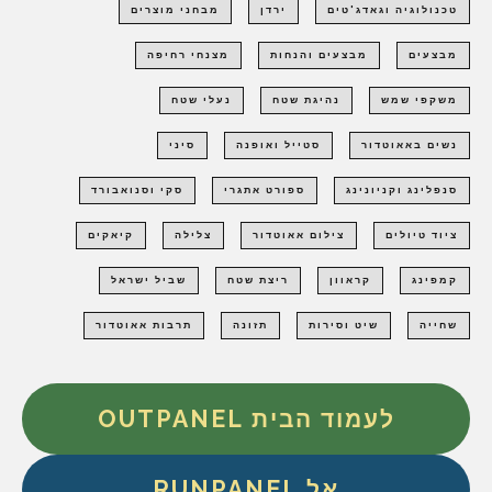
טכנולוגיה וגאדג'טים
ירדן
מבחני מוצרים
מבצעים
מבצעים והנחות
מצנחי רחיפה
משקפי שמש
נהיגת שטח
נעלי שטח
נשים באאוטדור
סטייל ואופנה
סיני
סנפלינג וקניונינג
ספורט אתגרי
סקי וסנואבורד
ציוד טיולים
צילום אאוטדור
צלילה
קיאקים
קמפינג
קראוון
ריצת שטח
שביל ישראל
שחייה
שיט וסירות
תזונה
תרבות אאוטדור
לעמוד הבית OUTPANEL
אל RUNPANEL