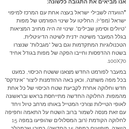
אנו מביאים את התגובה כלשונה:
"
הוועדה לשבילי ישראל בעצה אחת עם המרכז למיפוי
ישראל (מפ"י), החליטו על שינוי הפורמט של מפות
"טיולים וסימון שבילים". שינוי זה היה מחויב המציאות
בגלל המעבר משיטה ידנית לשיטה הדיגיטלית,
הטכנולוגיות המתקדמות וגם בשל "מגבלות" שנוצרו
בשטח ההדפסות וחייבו הפקה של מפות בגודל אחיד
100X70.
במעבר לפורמט החדש מצאנו ששטח הכיסוי, כמעט
בכל מפה משתנה, וכאן באה ההזדמנות ליצור "אינדקס"
חדש וחלוקה אחרת לקביעת שטח הכיסוי של כל אחת
מהמפות. החלוקה החדשה מתייחסת בראש ובראשונה
לאופי הטיילות וצורכי המטייל באותו מרחב טיול ויחד
עם זאת מנסה לשמור ברוב השטח על התאמה וחפיפה
לחלוקה הקודמת (רוב המסלולים שהופיעו במפה 15
הישנה, מופיעים במפה 15 החדשה). כמובן שבמהלך