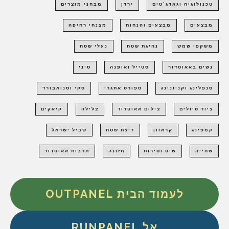
טכנולוגיה וגאדג'טים
ירדן
מבחני מוצרים
מבצעים
מבצעים והנחות
מצנחי רחיפה
משקפי שמש
נהיגת שטח
נעלי שטח
נשים באאוטדור
סטייל ואופנה
סיני
סנפלינג וקניונינג
ספורט אתגרי
סקי וסנואבורד
ציוד טיולים
צילום אאוטדור
צלילה
קיאקים
קמפינג
קראוון
ריצת שטח
שביל ישראל
שחייה
שיט וסירות
תזונה
תרבות אאוטדור
לעמוד הבית OUTPANEL
אל RUNPANEL