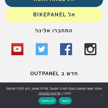
אל BIKEPANEL
התחברו אלינו!
חדש ב OUTPANEL
האתר עושה שימוש בקוקיז לצורכי תפעול, מדידה ושיווק. ניתן לנהל העדפות
הולכים, טובלים, שוחים. טיול מומלץ למסלול
ולעיין ב
מדיניות הפרטיות
.
קייצי רטוב בעמק המעיינות
מאשר
לא מאשר
טיולי החודש – לוח אאוטפאנל עם ההמלצות