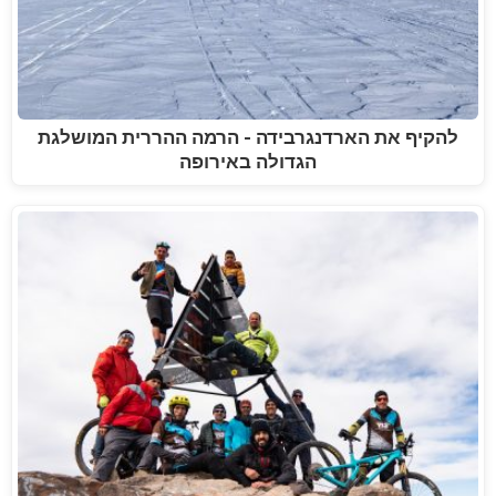
להקיף את הארדנגרבידה - הרמה ההררית המושלגת
הגדולה באירופה