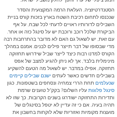
הסטנדרטיזציה, העלאת הרמה המקצועית והסדר
שנכנסו לתחום רכיבת השטח בארץ בזכות קורס בניית
השבילים לדורותיו ראויים לדעתי לכל שבח, על אף
הביקורת שלכל רוכב ורוכבת יש על סינגל כזה או אחר.
עם זאת, יש לשאול גם האם לא מדובר בהתרחבות רבה
מדי שבסופו של דבר תייצר פילים לבנים. אמנם במהלך
הקורס למדנו רבות כיצד לייצר שביל שידרוש תחזוקה
מינימלית בלבד, אך לא ניתן להגיע למצב של אפס
תחזוקה, אפילו במדבר. יש לשאול מה הטעם להשקיע
בשבילים חדשים כאשר לעתים
ישנם שבילים קיימים
שנעלמים
תחת הררי צמחיה ונסחפים בשטפונות, כגון
סינגל פלוגות
עליו השלום? בקק"ל טוענים שרמת
ותדירות התחזוקה ישודרגו בשנים הקרובות, כך שזו לא
תהיה בעיה, אם כי זה עדיין לא יטפל בסינגלים של
מועצות מקומיות ואזוריות שלא לוקחות בחשבון את