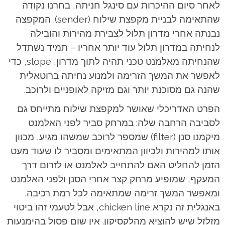
לאחר סיום ההיכרות עם סינגל חניתה, בחרנו נקודה
שהתאימה לבניית מקפצת שילוח (sender). המקפצה
נבנתה אחרי מדרון תלול לצבירת מהירות והובילה
לנחיתה במדרון תלול עוד יותר אחריו – תמיד נשתדל
שהנחיתה מאלמנט טכני תהיה לתוך מדרון, slope, כדי
לאפשר את המשך הזרימה ולמנוע נחיתה ברוטאלית
שהנה גם מסוכנת יותר וגם מזיקה לאופניים ולרוכב.
הפרט האדריכלי שאושר למקפצת שילוח מתייחס גם
לסביבה הרחבה שלה: במרחק סביר לפני האלמנט
מיקמנו סנן (filter) שמספר לרוכב שמשהו מגיע, מכוון
אותו למהירות ולכיוון המתאימים ומסביר לו שעוד מעט
הזמן להחליט האם להתחייב לאלמנט או לזרום דרך
המעקף, שמופיע מרחק קצר אחרי הסנן ולפני האלמנט
ומאפשר המשך זרימה שמתאימה לכל רמת רכיבה.
באנגלית זה נקרא chicken line, אבל לטעמי זהו ביטוי
מזלזל שיש להוציא מהלקסיקון. אין שום פסול בהימנעות