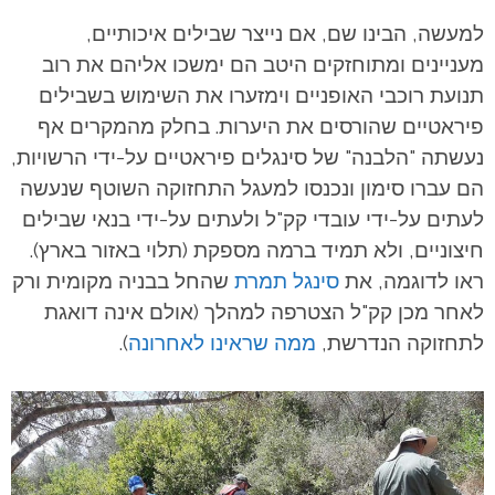
למעשה, הבינו שם, אם נייצר שבילים איכותיים,
מעניינים ומתוחזקים היטב הם ימשכו אליהם את רוב
תנועת רוכבי האופניים וימזערו את השימוש בשבילים
פיראטיים שהורסים את היערות. בחלק מהמקרים אף
נעשתה "הלבנה" של סינגלים פיראטיים על-ידי הרשויות,
הם עברו סימון ונכנסו למעגל התחזוקה השוטף שנעשה
לעתים על-ידי עובדי קק"ל ולעתים על-ידי בנאי שבילים
חיצוניים, ולא תמיד ברמה מספקת (תלוי באזור בארץ).
ראו לדוגמה, את
סינגל תמרת
שהחל בבניה מקומית ורק
לאחר מכן קק"ל הצטרפה למהלך (אולם אינה דואגת
לתחזוקה הנדרשת,
ממה שראינו לאחרונה
).