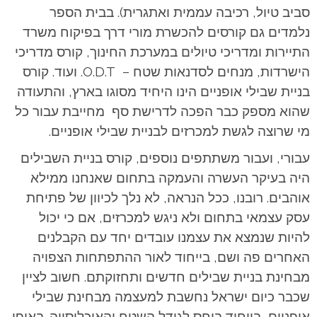
סביב טיול, רכיבה עממית ואתגרית). בבית הספר
נלמדים גם קורסים להכשרת מורי דרך בפיקוח משרד
התיירות ומדריכי טיולים במערכת החינוך, קורס מדריכי
הישרדות, מנחים לסדנאות שטח – O.D.T. ועוד. קורס
בניית שבילי אופניים הינו היחיד מסוגו בארץ, והתעודה
שהוא מספק כבר הפכה לדרישת סף מחייבת עבור כל
מי שרוצה לגשת למכרזים לבניית שבילי אופניים.
עבורי, ועבור משתתפים נוספים, קורס בניית השבילים
היה בעיקר העשרה והעמקה בתחום שאנחנו ממילא
אוהבים. רובנו, ככל הנראה, לא נלך לכיוון של פתיחת
עסק עצמאי בתחום ולא ניגש למכרזים, אם כי יכול
להיות שנמצא את עצמנו עובדים יחד עם הקבלנים
האחרים פה ושם, בייחוד לאור ההתפתחות הצפויה
מבחינת בניית שבילים חדשים ותחזוקתם. חשוב לציין
שכבר כיום ישראל נחשבת למעצמה מבחינת שבילי
אופניים, בייחוד ביחס לגודל השטח והאוכלוסייה. באופן