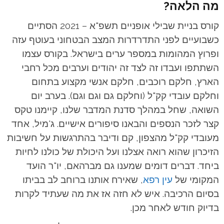
מה הלאה?
קורס בניית שבילי אופניים תשפ"א – 2021 הסתיים
כשבועיים לפני התדרדרות המצב הבטחוני בעוטף עזה
ופרוץ המהומות במספר ערים בישראל. בקורס עצמו
השתתפו ועבדו זה לצד זה יהודים וערבים מכל רחבי
הארץ, חלקם רוכבים, חלקם אנשי מקצוע בתחום
וחלקם עובדי קק"ל (וחלקם גם וגם וגם). בערב יום
השואה, שחל במהלך סדנת המדבר שלנו, קיימנו טקס
קצר לזכר הנספים והבאנו סיפורים אישיים. ג'מיל, אחד
מעובדי קק"ל מהצפון, קם ודיבר בהתרגשות על חשיבות
הזיכרון שהוא רואה אצלנו ועל היכולת של כולנו לחיות
ביחד. דברים דומים שמענו גם מברהאם, יו"ר הועד
המקומי של
עין רפא
, שאירח אותנו ברוחב לב בביתו
בסיום הרכיבה. איש לא חזה אז את מה שעתיד לקרות
בדיוק חודש לאחר מכן.