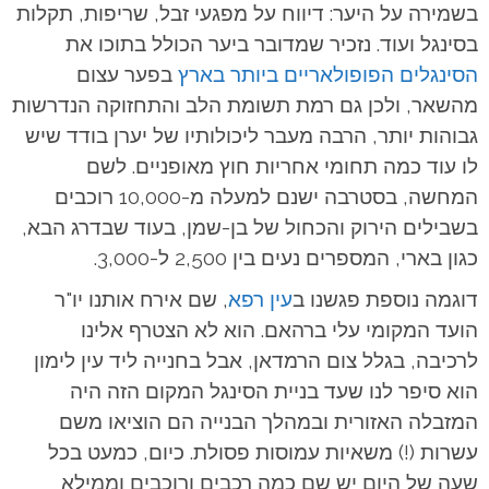
בשמירה על היער: דיווח על מפגעי זבל, שריפות, תקלות
בסינגל ועוד. נזכיר שמדובר ביער הכולל בתוכו את
הסינגלים הפופולאריים ביותר בארץ
בפער עצום
מהשאר, ולכן גם רמת תשומת הלב והתחזוקה הנדרשות
גבוהות יותר, הרבה מעבר ליכולותיו של יערן בודד שיש
לו עוד כמה תחומי אחריות חוץ מאופניים. לשם
המחשה, בסטרבה ישנם למעלה מ-10,000 רוכבים
בשבילים הירוק והכחול של בן-שמן, בעוד שבדרג הבא,
כגון בארי, המספרים נעים בין 2,500 ל-3,000.
דוגמה נוספת פגשנו ב
עין רפא
, שם אירח אותנו יו"ר
הועד המקומי עלי ברהאם. הוא לא הצטרף אלינו
לרכיבה, בגלל צום הרמדאן, אבל בחנייה ליד עין לימון
הוא סיפר לנו שעד בניית הסינגל המקום הזה היה
המזבלה האזורית ובמהלך הבנייה הם הוציאו משם
עשרות (!) משאיות עמוסות פסולת. כיום, כמעט בכל
שעה של היום יש שם כמה רכבים ורוכבים וממילא