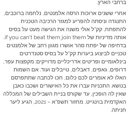
ברחבי הארץ.
אחרי ששנים ארוכות הרסה אלמנטים, נלחמה ברוכבים,
התנגדה וניסתה להפריע למגזר הרכיבה הטכנית
להתפתח, קק"ל אולי משנה את הגישה מעט על בסיס
אותה מדיניות של if you can't beat them join them.
בדחיפה של יפתח סהר אושרו מגוון רחב של אלמנטים
טכניים לביצוע ביערות קק"ל על בסיס סטנדרטים
בינלאומיים ופריטים אדריכליים מדוייקים: מקפצות עפר,
דרופים, גאפים, דאבלים, טייבלים ועוד. אם השמות
האלו לא אומרים לכם כלום, חכו לכתבה שתתפרסם
בנושא. התכניות עברו את כל האישורים ושכבו כאבן
שאין לה הופכין, עד שקורס בניית השבילים של המכללה
האקדמית בוינגייט, מחזור תשפ"א – 2021, הגיע ליער
חניתה.