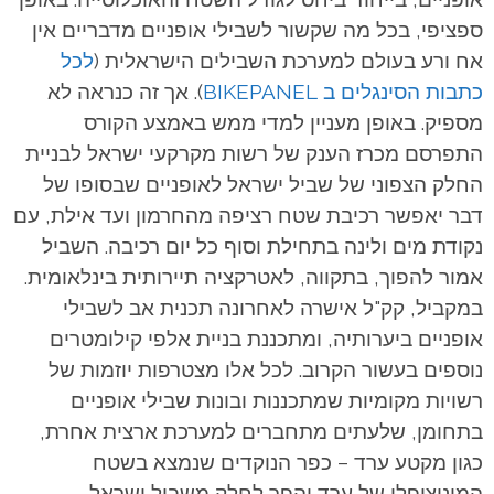
ספציפי, בכל מה שקשור לשבילי אופניים מדבריים אין
אח ורע בעולם למערכת השבילים הישראלית (
לכל
כתבות הסינגלים ב BIKEPANEL
). אך זה כנראה לא
מספיק. באופן מעניין למדי ממש באמצע הקורס
התפרסם מכרז הענק של רשות מקרקעי ישראל לבניית
החלק הצפוני של שביל ישראל לאופניים שבסופו של
דבר יאפשר רכיבת שטח רציפה מהחרמון ועד אילת, עם
נקודת מים ולינה בתחילת וסוף כל יום רכיבה. השביל
אמור להפוך, בתקווה, לאטרקציה תיירותית בינלאומית.
במקביל, קק"ל אישרה לאחרונה תכנית אב לשבילי
אופניים ביערותיה, ומתכננת בניית אלפי קילומטרים
נוספים בעשור הקרוב. לכל אלו מצטרפות יוזמות של
רשויות מקומיות שמתכננות ובונות שבילי אופניים
בתחומן, שלעתים מתחברים למערכת ארצית אחרת,
כגון מקטע ערד – כפר הנוקדים שנמצא בשטח
המוניציפלי של ערד והפך לחלק משביל ישראל.