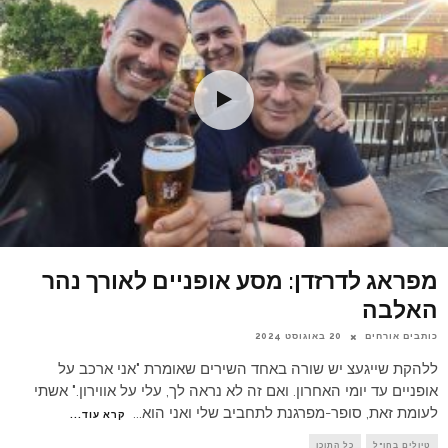
מפראג לדרזדן: מסע אופניים לאורך נהר
האלבה
כותבים אורחים
20 באוגוסט 2024
ללהקת שייגעצ יש שורה באחד השירים שאומרת "אני ארכב על
אופניים עד יומי האחרון. ואם זה לא נראה לך, עלי על אווירון." אשתי
לעומת זאת, סופר-מפרגנת לתחביב שלי ואני הוא
...
קרא עוד...
טיולים בחו"ל
כל התוכן