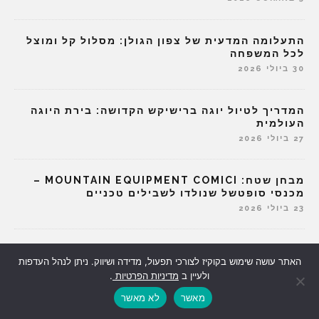
התעלומה המדעית של צפון הגולן: מסלול קל ומוצל
לכל המשפחה
30 ביולי 2026
המדריך לטיול יוגה ברישיקש הקדושה: בירת היוגה
העולמית
27 ביולי 2026
מבחן שטח: MOUNTAIN EQUIPMENT COMICI –
מכנסי סופטשל שנולדו לשבילים טכניים
23 ביולי 2026
מה זו הפריחה הצהובה הזו, ומי אמר שפרחים פורחים
האתר עושה שימוש בקוקיז לצורכי תפעול, מדידה ושיווק. ניתן לנהל העדפות
רק באביב?
ולעיין ב
מדיניות הפרטיות
.
20 ביולי 2026
מאשר
לא מאשר