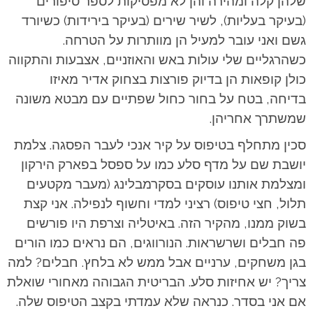
שלהן קלה ומהירה והן לא מפסיקות לספר סיפורים
(בעיקר בעליות), לשיר שירים (בעיקר בירידות) כשיורד
גשם ואני עובר למעיל הן מוותרות על הטרחה.
כשהרגליים שלי עולות באש והאוזניים, אצבעות והתקווה
כולן קופאות הן בדיוק פורצות בצחוק אדיר מאיזו
בדיחה, בטח על בחור כחול שפתיים עם מבטא משונה
שמשתרך אחריהן.
סכין מתחלף בטיפוס על קיר אנכי לעבר הפסגה. צלמת
יושבת שם על מדף סלע כמו על ספסל בפארק הירקון
ומצלמת אותנו עוסקים בסקרמבלינג (מעבר מקטעים
תלול, חצי טיפוס) רציני למדי וחשוף לנפילה. אני קצת
בשוק ממנו, מהקיר הזה. באיטליה וצרפת היו פורשים
פה חבלים ושרשראות. הנורווגים, הם נראים כמו הורים
בגן משחקים, ערניים אבל ממש לא בלחץ. חבלים? למה
צריך? יש אחיזות סלע. הבריטית הגבוהה מאחורי שואלת
אם אני בסדר. כנראה שלא עמדתי בקצב הטיפוס שלה.