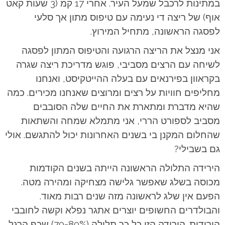
במתינות לרכבל שמעל העיר. אחרי 17 קמ (3 שעות קאט
אוף) של ריצה די נעימה עם טיפוס מתון אך סלעי
לפסגה הראשונה, מתחיל המירוץ.
אני מנצל את הריצה הרגועה והטיפוס המתון לפסגה
לשיחה עם הרצים מסביבי, פוגש מדריכת ריצה שגרה
בקראוון בפירנאים עם בעלה ההייטקיסט, ואנחנו
מחליפים חוויות על רצים ומרוצים שאנחנו מכירים. כמה
שהיא מדברת ומתארת את החיים שלה הסובבים
מסביב לספורט הררי, אני מתמלא שמחה והשתאות
שהחלום המקנן בי בשנים האחרונות יכול להתגשם. אולי
גם בשבילי?
הירידה התלולה הראשונה הייתה בשנים הקודמות
מכוסה בשלג שאפשר גלישה מצחיקה ומהירה מטה.
הפעם אין שלג לראשונה מזה שנים רבות מאוד.
והבולדרים החשופים יוצרים אתגר נפלא וקשה לחובבי
הירידות. הירידה הזו כל כך תלולה (70-80%) שכף הרגל