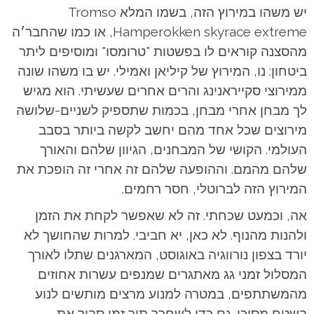
יש משהו במירוץ הזה, בשמו המלא Tromso
Hamperokken skyrace extreme, או כמו שהחבר׳ה
מהסצנה קוראים לו בפשטות "טרומסו" ומוסיפים ליתר
ביטחון: נו, המירוץ של קיליאן ואמילי. יש בו משהו שונה
ממירוצי סקייראנינג והרים אחרים שעשיתי. הוא מגיש
לך מבחן אחרי מבחן, בכמות שתספיק לשניים-שלושה
מירוצים שכל אחד מהם יחשב לקשה ביותר בסבב
העולמי. הקושי של המבחנים, הגיוון שלהם והאורך
שלהם מהמם. וההופעה שלהם זה אחרי זה הופכת את
המירוץ הזה לברוטלי, חסר רחמים.
אה, וכמעט שכחתי. זה לא שאפשר לקחת את הזמן
ולהנות מהנוף. לא כאן, יא חביבי. למרות שהחושך לא
יורד בצפון נורווגיה באוגוסט, המארגנים שתלו לאורך
המסלול זמני גג מאתגרים שמנפים עשרות אחוזים
מהמשתתפים, במטרה למנוע מרצים מותשים לנוע
בשטח מסוכן. גם כדי לשחרר תוך זמן סביר את