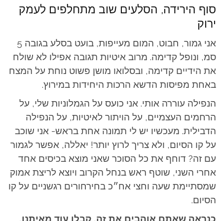
סוף הירידה, הסלעים שוב מתחלפים לעמק
ירוק
אני גמור, חבוט, המום מעייפות, בועט בסלע בגובה 5
סמ, ונופל קדימה. מרוב איטיות תגובה אפילו לא שולח
את הידיים קדימה, ובסלואו מושן פשוט נוחת על המצח
באחת מפיסות הדשא הרכות היחידות במירוץ.
הנפילה עוררה אותי. אני כועס על הגמלוניות שלי, על
הרחמים העצמיים, על הויתור לאיטיות, על הנפילה
הדבילית. מעכשיו יש לי תמונה אחת בראש- אני שוכב
על קו הסיום, ולא צריך לרוץ יותר! יאללה, אפשר לגמור
עם זה? דוחף את כל הסוכר שאני מוצא בכיסים אחד
אחרי השני, שוטף ראש בנחל הקרוב ויוצא לריצת אמוק
שמסתיימת שעה וחצי אח״כ בחירחורים רגשניים על קו
הסיום.
כנראה שאתם אוהבים את זה, קבלו עוד מאיתנו,