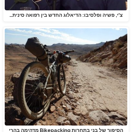
צ'י, פשיה ופלסיבו: הדיאלוג החדש בין רפואה סינית…
הסיפור של בני בתחרות Bikepacking מדהימה בהרי