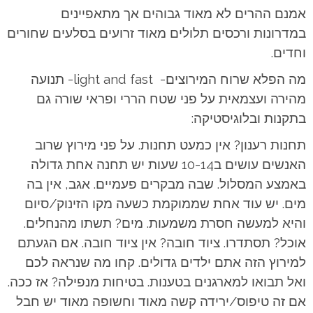
אמנם ההרים לא מאוד גבוהים אך מתאפיינים
במדרונות ורכסים תלולים מאוד זרועים בסלעים שחורים
וחדים.
מה הפלא שרוח המירוצים- light and fast- תנועה
מהירה ועצמאית על פני שטח הררי ופראי שורה גם
בתקנות ובלוגיסטיקה:
תחנות רענון? אין כמעט תחנות. על פני מירוץ שרוב
האנשים עושים ב10-14 שעות יש תחנה אחת גדולה
באמצע המסלול. שבה מבקרים פעמיים. אגב, אין בה
מים. יש עוד אחת שממוקמת כשעה מקו הזינוק/סיום
והיא למעשה חסרת משמעות. מים? תשתו מהנחלים.
אוכל? תסתדרו. ציוד חובה? אין ציוד חובה. אם הגעתם
למירוץ הזה אתם ילדים גדולים. קחו מה שנראה לכם
ואל תבואו למארגנים בטענות. בטיחות מנפילה? אז ככה.
אם זה טיפוס/ירידה קשה מאוד וחשופה מאוד יש חבל