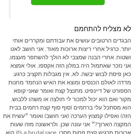
לא מצליח להתחמם
הבגדים הרטובים עושים את עבודתם ומקררים אותי
יותר. כרגיל אחרי ריצות ארוכות מאוד, אני חושב לאט
ושטוח. אחרי הבנה שמצבי לא הולך להשתפר מעצמו,
אני נזכר שאתמול היה במלון הזה אקספו, אולי אמצא
כאן פיסת לבוש יבשה. לא, אין מגבלות תקציב כרגע.
מדדה לאולם הכנסים ומוצא את האיש הנחמד מחנות
הספורט של דיינפיט. מתנצל קצת ואומר שאני קופא
מקור ואם הוא יכול למכור לי חולצה או משהו ללבוש.
הוא מסתכל עלי ברחמים (סוף סוף קצת רחמים בבית
הזה) ואפילו קמצוץ הערכה (אני חושב) ואומר ״עשית את
המקצה הארוך?״ אני עונה שכן, ולראשונה מזה שעות
ארוכות מרגיש קצת פחות מסכן. it’s a brutal race הוא