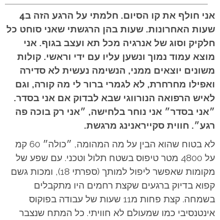
אני חולף את קו הסיום. חלמתי על הרגע הזה ב4
שעות האחרונות. שעות בהן הרגשתי שאני סוחט כל
חלקיק וסוג של אנרגיה מכל תא ועצב בגוף. אני
מוצא עמוד נמוך ונשען עליו עם ידי וראשי. קולות
משונים יוצאים ממני, הנשימה נעשית לא סדירה
ואפילו מחרחרת, לא לגמרי ברור לי מה קורה, וגם
לאיש הרפואה הנורווגי שבא לבדוק אם אני בסדר.
״אני בסדר״ אני נוחר בלחישה, ״אני רק בוכה פה
רגע״. חווית סקייראנינג מרגשת.
לא בטוח שהוא הבין על מה המהומה, ״כולה״ 60 קמ
על 4800 מטר טיפוס בשטח תלול וטכני. עם שפע של
מקומות שאפשר ליפול למותך (ספרתי 18), ומכות גשם
קפוא בדיוק ברגעים שקצת רחמים היו מתקבלים
בשמחה. קצת פחות מ11 שעות של עבודה בפוקוס
אינטנסיבי כמו שמעולם לא חוויתי. כל המתח שנצבר