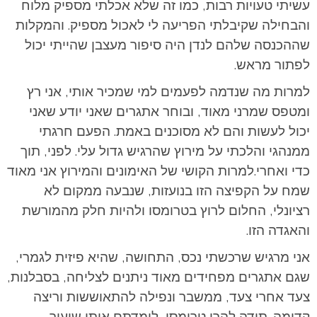
עשיתי טעויות רבות, כמו זה שלא אכלתי מספיק מלוח
והבחילה שקיבלתי הפריעה לי לאכול מספיק. והמקלות
שההכנסה שלהם לנדן היה סיפור מעצבן שהייתי יכול
לפתור מראש.
למרות מה שנדמה לפעמים למי שמכיר אותי, אני רץ
ומטפס שמרני מאוד, ובוחר אתגרים שאני יודע שאני
יכול לעשות והם לא מסוכנים באמת. הפעם חרגתי
ממנהגי והלכתי על מירוץ שהרגיש גדול עלי. לפני, תוך
כדי ואחרי.למרות הקושי של האימונים והמירוץ אני מאוד
שמח על הקפיצה הזו בנועזות, שנבעה ממקום לא
רציונלי, החלום לרוץ בטרומסו ולהיות חלק מהמורשת
והאגדה הזו.
אני מרגיש שרכשתי נכס, התחושה, שהיא פיזית לגמרי,
שגם אתגרים מפחידים מאוד ניתנים לצליחה, בסבלנות,
צעד אחרי צעד, ממשבר ונפילה להתאוששות וריצה
קדימה. תודה להרי טרומסו, לימדתם אותי שיעור