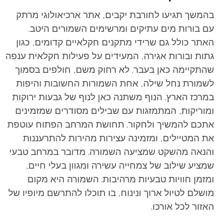
בהמשך תגיעו לחורבת יקבים, אתר ארכיאולוגי מרתק
עם בורות מים עתיקים ומרשימים השמורים היטב.
האתר כולל גם שרידי מתקנים חקלאיים קדומים, כגון
גתות ובורות אגירה, המעידים על פעילות חקלאית ענפה
שהתקיימה כאן בעבר.
לא רחוק משם, חולפים בסמוך
לשמורת נחל שילה, אחת השמורות החשובות והיפות
במרכז הארץ. הנוף משתנה כאן לנוף של גבעות ירוקות
ומוריקות, המתמזגות עם שבילים מסודרים שמזמינים
אתכם להמשיך ולחקור. תחושת המרחב הפתוח עוטפת
את המטיילים, ומזמינה עצירות מהירות להתרעננות
והנאה מהשקט שמציעה השמורה. מדובר במרחב טבעי
שמציע שילוב של צמחייה עשירה ומגוון בעלי חיים,
ומזמן חוויות טבעיות מרהיבות. השמורה היא מקום
מושלם לטיול ארוך ונינוח, בו תוכלו להתרשם מיופיו של
האזור לכל אורכו.