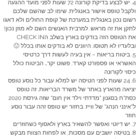
יש לבצע בדיקת קורונה 72 שעות לפני מועד ההגעה
ולקבל טופס אישור באנגלית. שימו לב שהשם שלכם
רשום נכון באנגלית במערכת של קופת החולים ולא דאגו
לתקן את זה מראש. למרבית האנשים השם לא מוזן נכון!
את הטופס הזה בודקים בארץ בשלב הCHECK IN
ובלעדיו לא תטוסו. היוונים לא בודקים אותו בכלל 🙂
ביטוח בריאות – אין בעיה לעשות דרך כרטיסי
האשראי או פספורט קארד. פשוט יקר… הביטוח כולל
כיסוי לקורונה
24 שעות לפני הטיסה יש למלא עבור כל נוסע טופס
יציאה מהארץ באתר של משרד הבריאות. זה טופס
כסת"ח בסגנון "מדדתי וילד אין חום" שזה גירסת 2020
ל"אינני הנהג" של ווייז. בחזור יש טופס זהה עבור נוסע
חוזר
יש דיוטי ואפשר להשאיר בארץ ולאסוף כשחוזרים
בטיסה יושבים עם מסכות, או לפחות הצוות מבקש