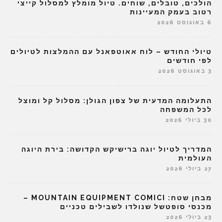
הולכים, טובלים, שוחים. טיול מומלץ למסלול קייצי
רטוב בעמק המעיינות
6 באוגוסט 2026
טיולי החודש – לוח אאוטפאנל עם ההמלצות לטיולים
לפי חודשים
3 באוגוסט 2026
התעלומה המדעית של צפון הגולן: מסלול קל ומוצל
לכל המשפחה
30 ביולי 2026
המדריך לטיול יוגה ברישיקש הקדושה: בירת היוגה
העולמית
27 ביולי 2026
מבחן שטח: MOUNTAIN EQUIPMENT COMICI –
מכנסי סופטשל שנולדו לשבילים טכניים
23 ביולי 2026