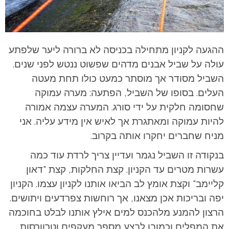
ההגעה לקניון מתחילה בכניסה לא ברורה ליער שלפתע
עולה על שביל אבנים מדהים שפשוט ננטש לפני שנים.
השביל מסודר אך מוסתר כמעט כולו תחת מעטה
העלים. בסופו של השביל, הפתעה: מערה עמוקה
שחסומה חלקית על ידי סורג. המערה עצמה אמורה
להיות עמוקה ומאתגרת אך לאיש אין מידע עליה. אני
מניח שחברים יחקרו אותה בקרוב.
בנקודה זו השביל נגמר ועדיין צריך לרדת עוד כמה
עשרות מטרים עד הקניון. קצת החלקות, קצת "דאון
קליימב" וקצת אומץ לב הביאו אותנו לקניון עצמו. הקניון
יפה ובריכות אכן מצאנו, אך רוחשות צפרדעים ויתושים.
הרצון להמנע מלהכנס למים אילץ אותנו לבלט בחוכמה
את המפלים וכמובן לבצע מספר מעקפים וטרוורסות