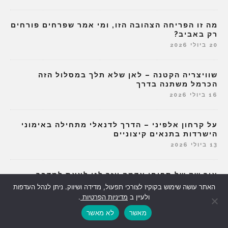
מה זו הפריחה הצהובה הזו, ומי אמר שפרחים פורחים
רק באביב?
20 ביולי 2026
שוויצריה הקטנה – לאן שלא תלך במסלול הזה
הכרמל משתנה בדרך
16 ביולי 2026
על קרחון אלפיני – הדרך לדנאלי מתחילה באימוני
הישרדות בתנאים קיצוניים
13 ביולי 2026
איך שק של תפוחי אדמה עזר לנו לצאת למדבר
ולהשאיר את הפחדים מאחור
האתר עושה שימוש בקוקיז לצורכי תפעול, מדידה ושיווק. ניתן לנהל העדפות
9 ביולי 2026
ולעיין ב
מדיניות הפרטיות
.
מאשר
לא מאשר
הוזמנתם לשבוע ביאכטה? 5 דברים שלא מספרים