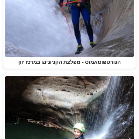
הגורגופוטאמוס - מפלצת הקניונינג במרכז יוון