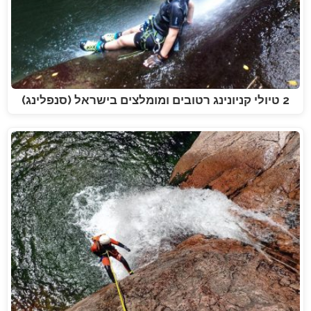
2 טיולי קניונינג רטובים ומומלצים בישראל (סנפלינג)