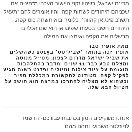
מדינת ישראל, כשהיו זקני היישוב הערבי מזמינים את
שכניהם היהודים לשתות קפה, והיו אומרים להם "תעאל
תשרב פינג'אן קהווה", כלומר: בוא תשתה כוס קפה.
היהודים חשבו בטעות שפינג'אן הוא שם הכלי בו
מבשלים את הקפה ואימצו את המילה.
מאת אופיר סבר
אופיר זכה בתואר "שביליסט" ב2015 כשהשלים
את שביל ישראל מדרום לצפון, מטייל מנוסה
ומצלם טבע כבר 11 שנים. מדבר בהתלהבות
מוגזמת על ציוד צילום וטיולים ופדנט כשזה מגיע
לפק"ל קפה. סטודנט לתקשורת במכללת ספיר
וכשהוא לא מצליח להתרכז במרצה הוא חושב על
הטיול הבא שלו.
אנחנו משקיעים המון בכתבות עבורכם- הרשמו
לניוזלטר השבועי ותהנו מהם!