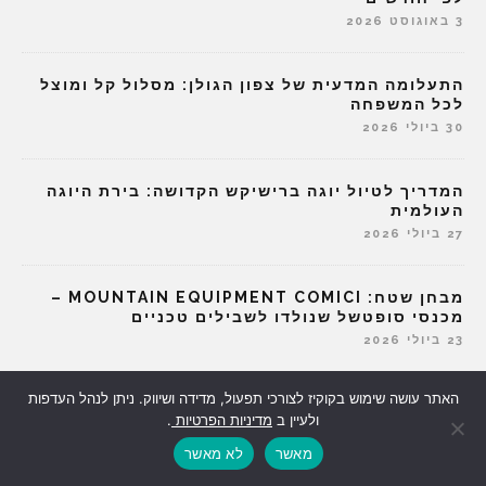
3 באוגוסט 2026
התעלומה המדעית של צפון הגולן: מסלול קל ומוצל
לכל המשפחה
30 ביולי 2026
המדריך לטיול יוגה ברישיקש הקדושה: בירת היוגה
העולמית
27 ביולי 2026
מבחן שטח: MOUNTAIN EQUIPMENT COMICI –
מכנסי סופטשל שנולדו לשבילים טכניים
23 ביולי 2026
האתר עושה שימוש בקוקיז לצורכי תפעול, מדידה ושיווק. ניתן לנהל העדפות
מה זו הפריחה הצהובה הזו, ומי אמר שפרחים פורחים
ולעיין ב
מדיניות הפרטיות
.
רק באביב?
20 ביולי 2026
מאשר
לא מאשר