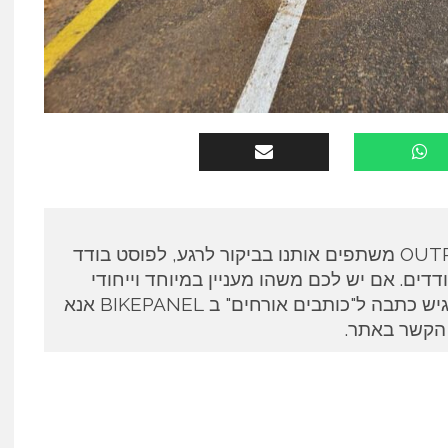
כותבים אורחים ב OUTPANEL משתפים אותנו בביקור לרגע, לפוסט בודד
דים. אם יש לכם משהו מעניין במיוחד וייחודי
לספר ואתם מעוניינים להגיש כתבה ל"כותבים אורחים" ב BIKEPANEL אנא
 הקשר באתר.