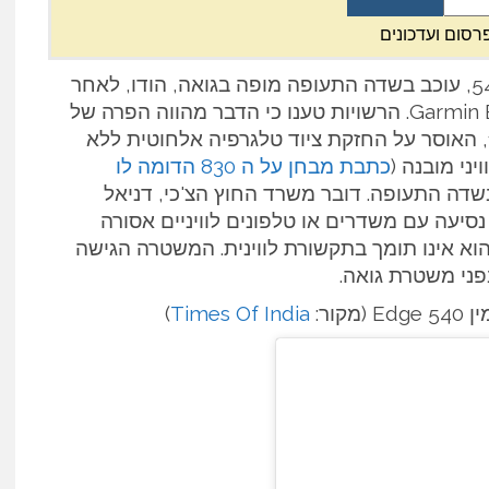
רסום ועדכונים
גם רוכב אופניים צ'כי בשם מרטין פולסני, בן 54, עוכב בשדה התעופה מופה בגואה, הודו, לאחר
שנמצא ברשותו מכשיר GPS מסוג Garmin Edge 540. הרשויות טענו כי הדבר מהווה הפרה של
חוק הטלגרפיה האלחוטית ההודי משנת 1933, האוסר על החזקת ציוד טלגרפיה אלחוטית ללא
ני מובנה (
כתבת מבחן על ה 830 הדומה לו
שדה התעופה. דובר משרד החוץ הצ'כי, דניאל
 נסיעה עם משדרים או טלפונים לוויניים אסורה
הוא אינו תומך בתקשורת לווינית. המשטרה הגישה
פני משטרת גואה.
ור:
Times Of India
)