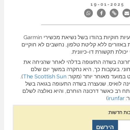
19-01-2025
בשבועות האחרונים, מטיילים רבים נתקלו בבעיות חוקיות בהודו בשל נשיאת מכשירי Garmin
ורת באזורים ללא קליטת טלפון, נחשבים לא חוקיים
חרונה בשדה התעופה בדלהי לאחר שהניחה את
דוק הביטחוני. בעקבות כך, היא נחקרה במשך יום שלם
במועד מאוחר יותר (מקור:
The Scottish Sun
).
נה לואיס, שנעצרה בשדה התעופה בגואה בשל
InRe. לואיס חוותה מתח רב כאשר דרכונה הוחרם, והיא נאלצה לשלם
ר:
irunfar
)
ות חדשות: