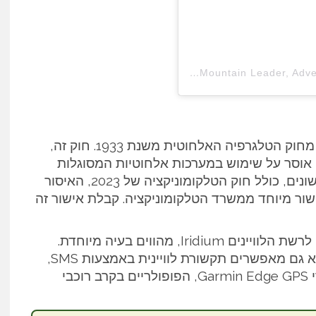
A post shared by Mountain Leader, Adventurer & Thru-Hiker 🏕🌿🍄 (@hiker_heather)
ההגבלות על מכשירים לווייניים בהודו נובעות מחוק הטלגרפיה האלחוטית משנת 1933. חוק זה,
 אוסר על שימוש במערכות אלחוטיות המסוגלות
לשדר הודעות מחוץ למדינה. למרות תיקונים שונים, כולל חוק הטלקומוניקציה של 2023, האיסור
ור מיוחד ממשרד הטלקומוניקציה. קבלת אישור זה
מכשירים כמו Garmin InReach, המתחברים לרשת הלוויינים Iridium, מהווים בעיה מיוחדת.
מכשירים אלו לא רק מספקים מעקב GPS אלא גם מאפשרים תקשורת לוויינית באמצעות SMS,
דבר המפר את החוק ההודי. גם חלק ממכשירי Garmin Edge GPS, הפופולריים בקרב רוכבי