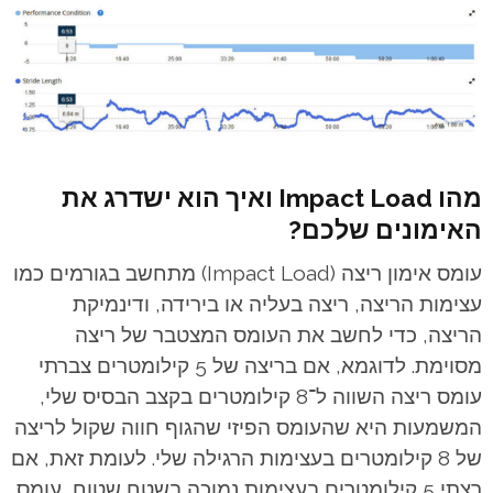
מהו Impact Load ואיך הוא ישדרג את
האימונים שלכם?
עומס אימון ריצה (Impact Load) מתחשב בגורמים כמו
עצימות הריצה, ריצה בעליה או בירידה, ודינמיקת
הריצה, כדי לחשב את העומס המצטבר של ריצה
מסוימת.
לדוגמא, אם בריצה של 5 קילומטרים צברתי
עומס ריצה השווה ל־8 קילומטרים בקצב הבסיס שלי,
המשמעות היא שהעומס הפיזי שהגוף חווה שקול לריצה
של 8 קילומטרים בעצימות הרגילה שלי. לעומת זאת, אם
רצתי 5 קילומטרים בעצימות נמוכה בשטח שטוח, עומס