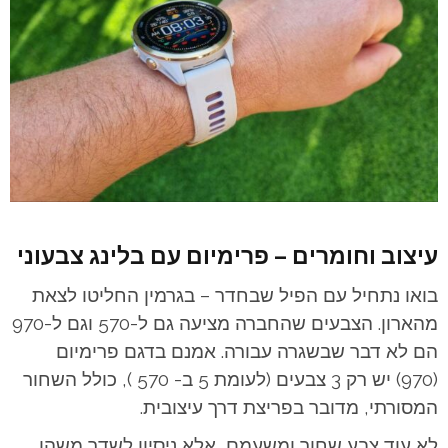
עיצוב וחומרים – פרימיום עם בלינג צבעוני
בואו נתחיל עם הפיל שבחדר – בגרמין החליטו לצאת
מהארון. הצבעים שהחברה מציעה גם ל-570 וגם ל-970
הם לא דבר שבשגרה עבורה. אמנם בדגם פרימיום
(970) יש רק 3 צבעים (לעומת 5 ב- 570 ), כולל השחור
המסורתי, מדובר בפריצת דרך עיצובית.
לא עוד צבע שחור ומשעמם, אלא ניסיון לשדר משהו