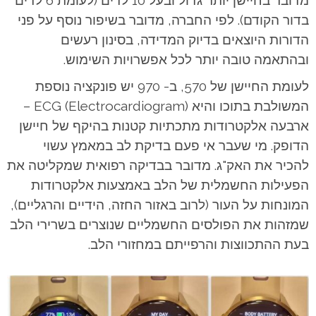
מדובר בחיישן יותר גדול ובעל 10 לדים (לעומת 6 לדים
בדור הקודם). לפי החברה, מדובר בשיפור נוסף על פני
הדורות היוצאים בדיוק המדידה, בסינון רעשים
ובהתאמה טובה יותר לכל אפשרויות השימוש.
לעומת החיישן של 570, ב- 970 יש פונקציה נוספת
המשולבת בתוכו והיא (ECG (Electrocardiogram –
ארבעה אלקטרודות מתכתיות קטנות בהיקף של חיישן
הדופק.
מי שעבר אי פעם בדיקת לב במאמץ עשוי
להכיר את האק"ג. מדובר בבדיקה רפואית שמקליטה את
הפעילות החשמלית של הלב באמצעות אלקטרודות
המונחות על העור (לרוב באזור החזה, הידיים והרגליים),
שמזהות את הפולסים החשמליים שנוצרים בשרירי הלב
בעת ההתכווצות והרפייתם במחזורי הלב.