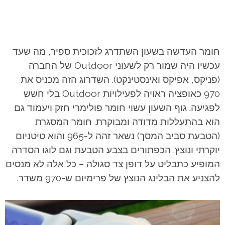
חומר העדשה בשעון השתדרג לזכוכית ספיר, מה שעד
עכשיו היה שמור רק לשעוני Outdoor של החברה
(פניקס, אפיקס ואינסטינקט). השדרוג הזה מכניס את
970 כאופציה ראויה לפעילויות Outdoor בלי חשש
לפגיעה. גוף השעון עשוי חומר פולימרי חזק ויעמוד גם
הוא בהתעללות מדודה ומבוקרת. חומר המסגרת
(הטבעת סביב המסך) נשאר זהה ל-965 והוא טיטניום
יוקרתי ונוצץ.
הכפתורים בצבע הטבעת וגם לוגו הסדרה
המופיע כתבליט על דופן צד סגולה – כל אלה לא מנסים
להצניע את הבלינג הנוצץ של פרימיום ש-970 משדר.