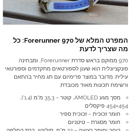
המפרט המלא של Forerunner 970: כל
מה שצריך לדעת
970 ממוקם בראש סדרת Forerunner, ומבחינה
פונקציונלית הוא שעון לספורטאים מתקדמים וספורטאי
עילית. מדובר במוצר פרימיום עם תג מחיר בהתאם
ורשימת תכונות מאוד מכובדת.
מסך מגע AMOLED, קוטר – 35.3 מ"מ (1.4'),
454×454 פיקסלים
חומר זכוכית – זכוכית ספיר
חומר מסגרת – טיטניום
רוחב וחומר רצועה – 22 מ"מ, סיליקון, ברת החלפה