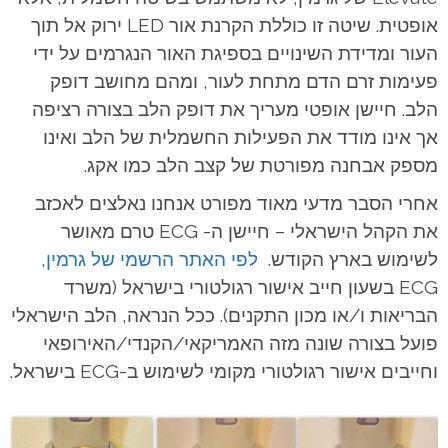
אופטית. שיטה זו כוללת הקרנת אור LED ירוק אל תוך
העור ומדידת השינויים בספיגת האור הנגרמים על ידי
פעימות זרם הדם מתחת לעור, ומהם מחושב דופק
הלב. חיישן אופטי מעריך את דופק הלב בצורה רציפה
אך אינו מודד את הפעילות החשמלית של הלב ואינו
מספק אבחנה מפורטת של קצב הלב כמו אקג.
אחרי הסבר מדעי מאוד מפורט אנחנו נאלצים לאכזב
את הקהל הישראלי – חיישן ה- ECG טרם מאושר
לשימוש בארץ הקודש.
לפי האתר הרשמי של גרמין
,
ECG בשעון חייב אישור רגולטורי בישראל (משרד
הבריאות ו/או מכון התקנים). ככל הנראה, הלב הישראלי
פועל בצורה שונה מזה האמריקאי/הקנדי/האירופאי
וחייבים אישור רגולטורי מקומי לשימוש ב-ECG בישראל.