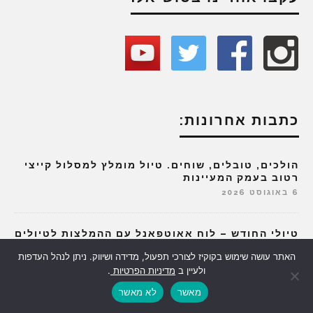
כתבות אחרונות:
הולכים, טובלים, שוחים. טיול מומלץ למסלול קייצי
רטוב בעמק המעיינות
6 באוגוסט 2026
טיולי החודש – לוח אאוטפאנל עם ההמלצות לטיולים
לפי חודשים
האתר עושה שימוש בקוקיז לצורכי תפעול, מדידה ושיווק. ניתן לנהל העדפות
3 באוגוסט 2026
ולעיין ב
מדיניות הפרטיות
.
מאשר
לא מאשר
התעלומה המדעית של צפון הגולן: מסלול קל ומוצל