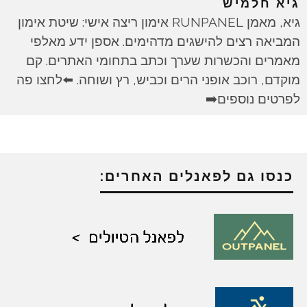
גיא חלמיש
גיא, מאמן RUNPANEL אימון ריצה אישי: שיטת אימון
המביאה רצים להישגים מדהימים. אספן ידע מאלפי
מאמרים והכשרות שערך וכתב בתחומי האתרים. קם
מוקדם, רוכב אופני הרים וכביש, רץ ושוחה. ⬅️לחצו פה
לפרטים נוספים➡️
כנסו גם לפאנלים האחרים: