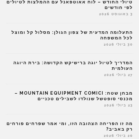
טיולי החודש – לוח אאוטפאנל עם ההמלצות לטיולים
לפי חודשים
3 באוגוסט 2026
התעלומה המדעית של צפון הגולן: מסלול קל ומוצל
לכל המשפחה
30 ביולי 2026
המדריך לטיול יוגה ברישיקש הקדושה: בירת היוגה
העולמית
27 ביולי 2026
מבחן שטח: MOUNTAIN EQUIPMENT COMICI –
מכנסי סופטשל שנולדו לשבילים טכניים
23 ביולי 2026
מה זו הפריחה הצהובה הזו, ומי אמר שפרחים פורחים
רק באביב?
20 ביולי 2026