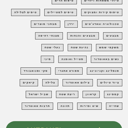
טיולי משפחות וילדים
טיפוס הרים
טיפוס קירות ומצוקים
טיפים למטיילים
טיפים לצלילה
טכנולוגיה וגאדג'טים
ירדן
מבחני מוצרים
מבצעים
מבצעים והנחות
מצנחי רחיפה
משקפי שמש
נהיגת שטח
נעלי שטח
נשים באאוטדור
סטייל ואופנה
סיני
סנפלינג וקניונינג
ספורט אתגרי
סקי וסנואבורד
ציוד טיולים
צילום אאוטדור
צלילה
קיאקים
קמפינג
קראוון
ריצת שטח
שביל ישראל
שחייה
שיט וסירות
תזונה
תרבות אאוטדור