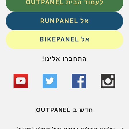
לעמוד הבית OUTPANEL
אל RUNPANEL
אל BIKEPANEL
התחברו אלינו!
חדש ב OUTPANEL
הולכים, טובלים, שוחים. טיול מומלץ למסלול