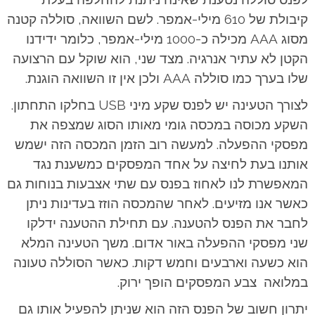
קיבולת של 610 מילי-אמפר. לשם השוואה, סוללה קטנה
מסוג AAA מכילה כ-1000 מילי-אמפר, כלומר ידידנו
הקטן לא עתיר אנרגיה. מצד שני, הוא שוקל עם הרצועה
שלו בערך כמו סוללה AAA ולכן אין זו השוואה הוגנת.
לצורך הטעינה יש לפנס שקע מיני USB בחלקו התחתון.
השקע מכוסה במכסה גומי מאותו הסוג שמצפה את
מפסקי ההפעלה. למעשה רוב הזמן המכסה הזה ישמש
אותנו בעת לחיצה על אחד המפסקים כמשענת נגד
המאפשרת לנו לאחוז בפנס עם שתי אצבעות בנוחות גם
כאשר אנו מזיעים. לאחר שהמכסה הוזז בעדינות ניתן
לחבר את הפנס להטענה. עם תחילת ההטענה ידלקו
שני מפסקי ההפעלה באור אדום. משך הטעינה המלא
הוא כשעה וארבעים וחמש דקות. כאשר הסוללה טעונה
במלואה צבע המפסקים הופך ירוק.
יתרון חשוב של הפנס הזה הוא שניתן להפעיל אותו גם