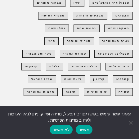
טכנולוגיה וגאדג'טים
ירדן
מבחני מוצרים
מבצעים
מבצעים והנחות
מצנחי רחיפה
משקפי שמש
נהיגת שטח
נעלי שטח
נשים באאוטדור
סטייל ואופנה
סיני
סנפלינג וקניונינג
ספורט אתגרי
סקי וסנואבורד
ציוד טיולים
צילום אאוטדור
צלילה
קיאקים
קמפינג
קראוון
ריצת שטח
שביל ישראל
שחייה
שיט וסירות
תזונה
תרבות אאוטדור
האתר עושה שימוש בקוקיז לצורכי תפעול, מדידה ושיווק. ניתן לנהל העדפות
לעמוד הבית OUTPANEL
ולעיין ב
מדיניות הפרטיות
.
מאשר
לא מאשר
אל RUNPANEL