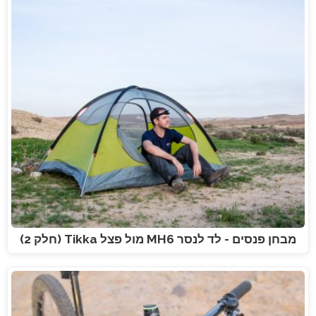
מבחן פנסים - לד לנסר MH6 מול פצל Tikka (חלק 2)