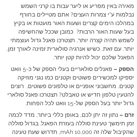
מאירה באין מפריע או ליער עבות בו קרני השמש
נבלמות ע"י צמרות העצים? אתם מטיילים בחורף
במהלכו הימים קצרים ושעות האור מועטות או בקיץ
בעל שעות האור הרבות? כמובן שככל שהחשיפה
לשמש תהיה קצרה יותר, תצטרכו פאנל גדול ועוצמתי
יותר. עם זאת, כשיש אנרגיה סולארית זמינה לאורך זמן,
הפאנל שלכם יכול להיות קטן יותר.
הספק –
פאנלים סולאריים בעלי הספק של כ-5 וואט
יספיקו למכשירים פשוטים וקטנים כמו נגני מוזיקה
קטנים, מחשבוני אופניים או טלפונים פשוטים. רוצים
להטעין טלפון חדיש או טאבלט? תצטרכו פאנל סולארי
גדול יותר בעל הספק של-15 וואט לכל הפחות.
זרם –
נתון זה יתן לכם, באופן כללי ביותר, מדד לכמה
זמן תימשך טעינת סוללה בעזרת הפאנל. בגדול סוללה
שהקיבול שלה זה 10,000 mAh, תדרוש שעת טעינה