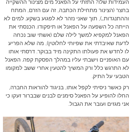
העמידות שלו? התזתי על הפאנל מים מצינור ההשקייה
בחצר (הצינור מתחילת הכתבה, זה עם הזרם, המתח
וההתנגדות…), תוך שאני נזהר לא לפגוע בשקע. למים לא
הייתה כל השפעה על הפאנל או תיפקודו. הכנסתי את
הפאנל למקפיא למשך לילה שלם (אשתי שוב נכחה
לדעת שאיבדתי את שפיותי לחלוטין), מה שלא הפריע
לו לחדש את פעולתו התקינה מיד בבוקר. דרסתי אותו
עם האופניים וישבתי עליו במהלך הפסקת קפה. הפאנל
לא התרגש כלל ורק המשיך להטעין אחרי ששב למקומו
הטבעי על התיק.
רק כאשר ניסיתי לקפל אותו, בניגוד להוראות החברה,
החלו להופיע על הפאנל סימנים לבנים שבברור זעקו כי
אני מגזים ועובר את הגבול.