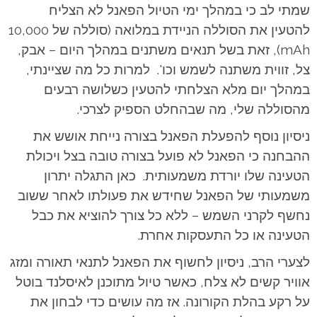
שמתי לב כי במהלך ימי הטיול הפאנל לא הצליח
להטעין את הסוללה הניידת במלואה (סוללה של 10,000
mAh), זאת בשל תנאים משתנים במהלך היום – אבק,
צל, זווית משתנה לשמש וכו'. למרות כל מה שציינתי,
במהלך יום מלא הצלחתי להטעין כשלושה רבעים
מהסוללה שלי, מה שבהחלט הספיק לצרכי.
ניסיון נוסף להפעלת הפאנל בצורה נייחת אושש את
ההבחנה כי הפאנל לא פועל בצורה טובה בצל ויכולת
הטעינה שלו יורדת משמעותית. כאן התגלה יתרון
משמעותי של הפאנל שחידש את פעולתו לאחר ששוב
נחשף לקרני השמש – ללא כל צורך להוציא את כבל
הטעינה או כל התעסקות אחרת.
לצערי הרב, ניסיון לחשוף את הפאנל לתנאי תאורה ומזג
אוויר קשים לא צלח, כאשר טיול מתוכנן לאיסלנד בוטל
על רקע בהלת הקורונה. אז מה עושים כדי לבחון את