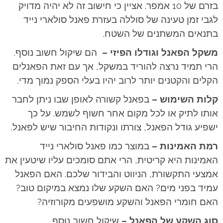
בזרם של 10 אמפר. אציין כי חישוב זה לא יהיה מדויק
לגבי זמן טעינה של סוללה בעזרת פאנל סולארי נייד
בתנאים המשתנים של השטח.
משקל הפאנל וגודלו הפיזי –
הם שיקול חשוב נוסף.
הרי תמיד נרצה להוריד במשקל, אך עם זאת הפאנלים
הקלים והקטנים יותר לרוב יהיו בעלי הספק נמוך מדי.
קלות השימוש –
בפאנל קשורה לאופן שבו ניתן לחבר
אותו לתיק או לכל מקום אחר חשוף לשמש. על כך
ישפיע גודל הפאנל, צורתו ונקודות החיבור שיש לפאנל.
רמת האמינות –
במוצר כמו פאנל סולארי נייד
האמינות היא קריטית, הרי אתם סומכים עליו שיטעין את
אמצעי התקשורת, הניווט והבידור שלכם. האם הפאנל
עמיד בפני מים? האם השקע שלו נמצא במיקום טוב?
האם חומרי הפאנל והשקע מושפעים מקורוזיה?
סוג השקע של הפאנל –
שיקול חשוב נוסף.