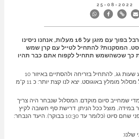
25-08-2022
בזמן שרוב הישראלים היו מעדיפים להתכרבל בפוך עם מזגן על 16 מעלות, אנחנו ניסינו
וסט. המסקנות? להתחיל לטייל עם קרן שמש
ית כך שכשהשמש תתחיל לקפוח אתם כבר תהיו
מבחינתנו טיול קצר לקיץ צריך להכנס לכארבע שעות גג, להתחיל בזריחה ולהסתיים באיזור 10
בבוקר. ענבר וגיא עשו סיבוב וחזרו להמליץ על מסלול מומלץ באוגוסט. יצא לנו קצת יותר: כ 11 ק"מ
מדי שמחייב סיום מוקדם. המסלול שנבחר היה צריך
ר במידה, מוצל ככל הניתן. דרישת סף חשובה לקיץ
היא האפשרות להתחיל עם הזריחה ולסיים לפני שחם סיוט (כלומר עד 10:30 בבוקר). היעד הנבחר:
שלנו: