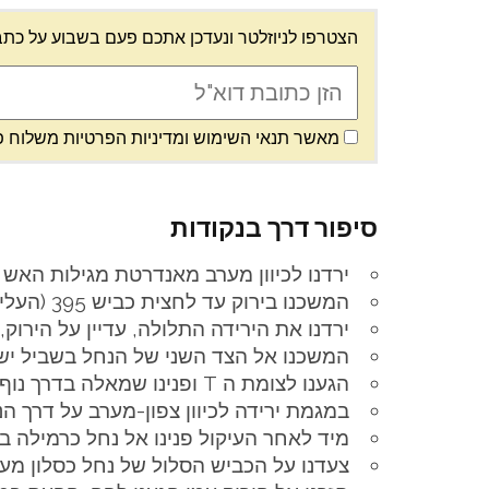
הצטרפו לניוזלטר ונעדכן אתכם פעם בשבוע על כתב
מאשר תנאי השימוש ומדיניות הפרטיות משלוח פ
סיפור דרך בנקודות
ירדנו לכיוון מערב מאנדרטת מגילות האש ע
המשכנו בירוק עד לחצית כביש 395 (העליה לצובה) בנקודת מתחם השולחנות והפיקניקים.
ירדנו את הירידה התלולה, עדיין על הירוק, 
המשכנו אל הצד השני של הנחל בשביל ישר
הגענו לצומת ה T ופנינו שמאלה בדרך נוף צפונית (במדרונות בית מאיר).
במגמת ירידה לכיוון צפון-מערב על דרך ה
מיד לאחר העיקול פנינו אל נחל כרמילה בי
צעדנו על הכביש הסלול של נחל כסלון מעל