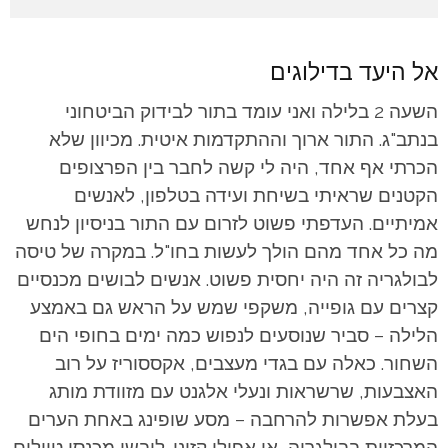
אל היעד בדילוגים
השעה 2 בלילה ואני עומד בתור לבידוק הביטחוני
בנתב"ג. התור ארוך וההתקדמות איטית. מכיוון שלא
הכרתי אף אחד, היה לי קשה לחבר בין הפרצופים
הקטנים שראיתי בשיחת ועידה בטלפון, לאנשים
אמיתיים. העדפתי פשוט לזרום עם התור בניסיון לנחש
מה כל אחד מהם הולך לעשות בחו"ל. במקרה של טיסה
לבולגריה זה היה יחסית פשוט. אנשים לבושים מכנסיים
קצרים עם גופייה, משקפי שמש על הראש גם באמצע
הלילה – סביר שנוסעים לנפוש כמה ימים בחופי הים
השחור. כאלה עם בגדי מעצבים, אקססוריז על רוב
האצבעות, שרשראות ונעלי אלגנט עם מזוודת מותג
בעלת אפשרות להרחבה – מסע שופינג באחת הערים
המרכזיות בבולגריה, או אפילו קזינו. לובשי מכנסי טיולים