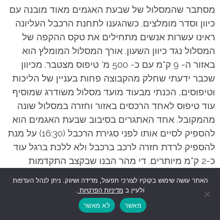
מסתבר שהמסלול של שבעת האגמים מאוד מובנה עם
כיוון וסדר מומלצים. כשהגענו לתחנת הרכבל העליונה
ראינו עשרות אנשים מתחילים את טקס ההקפה של
המסלול נגד כיוון השעון. אורך המסלול המומלץ הוא
באזור ה- 9 ק"מ עם כ- 500 מ' טיפוס מצטבר. מכיוון
שכבר ידעתי שחלק מהקבוצה פחות בעניין של הליכות
וטיפוסים, הכנתי מבעוד מועד מסלול משודרג שמוסיף
עוד טיפוס לאחד הרכסים באזור וחזרה במסלול שונה
מהמקובל. אחד האתגרים בסיבוב שבעת האגמים הוא
להספיק לסיים אותו לפני סגירת הרכבל (16:30) על מנת
להספיק לרדת חזרה לרכב ברכבל ולא ללכת ברגל עוד
כ-2 ק"מ מיותרים. די מהר הבנו שבקצב התקדמות
העניינים, אנחנו לא נעמוד באתגר ובהפסקת האוכל
האתר עושה שימוש בקוקיז לצורכי תפעול, מדידה ושיווק. ניתן לנהל העדפות
הראשונה החלטנו להתפצל לשתי קבוצות, כאשר
ולעיין ב
מדיניות הפרטיות
.
הקבוצה האיטית תעשה הפסקה ארוכה יותר בחצי
מאשר
לא מאשר
מהדרך ולא תמשיך הלאה, אלא תחזור על אותה הדרך