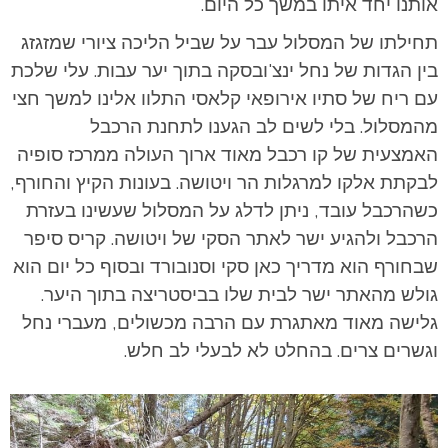
אותנו יחד איתו במשך כל היום.
תחילתו של המסלול עבר על שביל הליכה ציורי שמזגזג
בין הגדות של נחל ינצ'ובסקה בתוך יער עבות. עלי שלכת
עם ריח של סתיו אירופאי קלאסי התלוו אלינו למשך חצי
מהמסלול. בלי לשים לב הגענו לתחנת הרכבל
האמצעית של קו רכבל מאוד ארוך העולה ממרכז סופיה
לבקתת אלקו למרגלות הר ויטושה. בעונות הקיץ והחורף,
כשהרכבל עובד, ניתן לדלג על המסלול שעשינו בעזרת
הרכבל ולהגיע ישר לאתר הסקי של ויטושה. קריס סיפר
שבחורף הוא מדריך כאן סקי וסנובורד ובסוף כל יום הוא
גולש מהאתר ישר לבית שלו בביסטריצה בתוך היער.
גלישה מאוד מאתגרת עם הרבה מכשולים, מעברי נחל
וגשרים צרים. בהחלט לא לבעלי לב חלש.