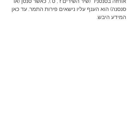
אוחזה בסנסניו" (שיר השירים ז', ט'), כאשר סנסן (או
סנסנה) הוא הענף עליו נישאים פירות התמר. עד כאן
המידע היבש.