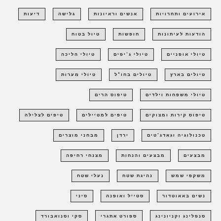
אירועים ותחרויות
אנשים וראיונות
גלישה
דיעות
הודעות לעיתונות
חופשות
טיול בטוח
טיולי אופניים
טיולי ג'יפים
טיולי הליכה
טיולים בארץ
טיולים בחו"ל
טיולי מערות
טיולי משפחות וילדים
טיפוס הרים
טיפוס קירות ומצוקים
טיפים למטיילים
טיפים לצלילה
טכנולוגיה וגאדג'טים
ירדן
מבחני מוצרים
מבצעים
מבצעים והנחות
מצנחי רחיפה
משקפי שמש
נהיגת שטח
נעלי שטח
נשים באאוטדור
סטייל ואופנה
סיני
סנפלינג וקניונינג
ספורט אתגרי
סקי וסנואבורד