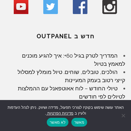
חדש ב OUTPANEL
המדריך לטרק בגיל 60+: איך להגיע מוכנים
למאמץ בטיול
הולכים, טובלים, שוחים. טיול מומלץ למסלול
קייצי רטוב בעמק המעיינות
טיולי החודש – לוח אאוטפאנל עם ההמלצות
לטיולים לפי חודשים
התעלומה המדעית של צפון הגולן: מסלול קל
האתר עושה שימוש בקוקיז לצורכי תפעול, מדידה ושיווק. ניתן לנהל העדפות
ומוצל לכל המשפחה
ולעיין ב
מדיניות הפרטיות
.
המדריך לטיול יוגה ברישיקש הקדושה: בירת היוגה
מאשר
לא מאשר
העולמית