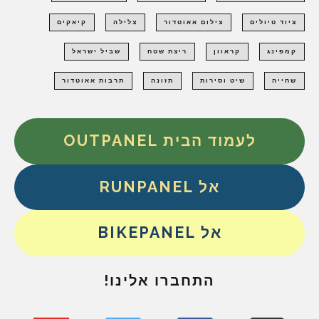
ציוד טיולים
צילום אאוטדור
צלילה
קיאקים
קמפינג
קראוון
ריצת שטח
שביל ישראל
שחייה
שיט וסירות
תזונה
תרבות אאוטדור
לעמוד הבית OUTPANEL
אל RUNPANEL
אל BIKEPANEL
התחברו אלינו!