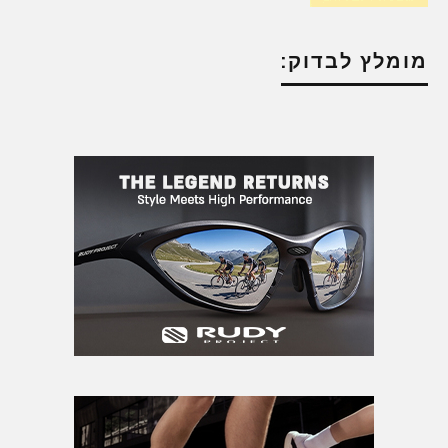
מומלץ לבדוק: