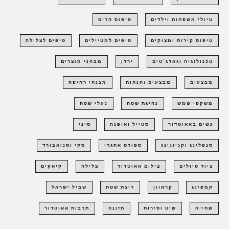
טיולי משפחות וילדים
טיפוס הרים
טיפוס קירות ומצוקים
טיפים למטיילים
טיפים לצלילה
טכנולוגיה וגאדג'טים
ירדן
מבחני מוצרים
מבצעים
מבצעים והנחות
מצנחי רחיפה
משקפי שמש
נהיגת שטח
נעלי שטח
נשים באאוטדור
סטייל ואופנה
סיני
סנפלינג וקניונינג
ספורט אתגרי
סקי וסנואבורד
ציוד טיולים
צילום אאוטדור
צלילה
קיאקים
קמפינג
קראוון
ריצת שטח
שביל ישראל
שחייה
שיט וסירות
תזונה
תרבות אאוטדור