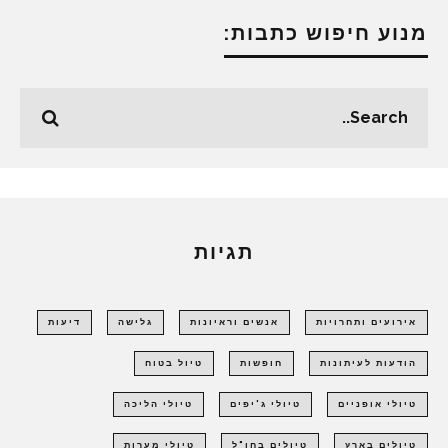
מנוע חיפוש כתבות:
תגיות
אירועים ותחרויות
אנשים וראיונות
גלישה
דיעות
הודעות לעיתונות
חופשות
טיול בטוח
טיולי אופניים
טיולי ג'יפים
טיולי הליכה
טיולים בארץ
טיולים בחו"ל
טיולי מערות