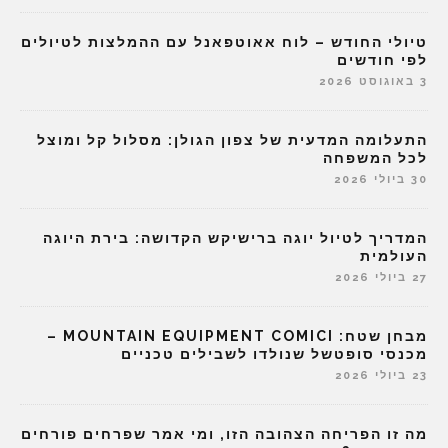
טיולי החודש – לוח אאוטפאנל עם ההמלצות לטיולים
לפי חודשים
3 באוגוסט 2026
התעלומה המדעית של צפון הגולן: מסלול קל ומוצל
לכל המשפחה
30 ביולי 2026
המדריך לטיול יוגה ברישיקש הקדושה: בירת היוגה
העולמית
27 ביולי 2026
מבחן שטח: MOUNTAIN EQUIPMENT COMICI –
מכנסי סופטשל שנולדו לשבילים טכניים
23 ביולי 2026
מה זו הפריחה הצהובה הזו, ומי אמר שפרחים פורחים