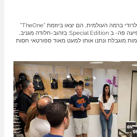
במסגרת קידום הדגם הזה שהוא מאוד חשוב לרודי ברמה העולמית, הם יצאו ביוזמת "TheOne"
במסגרתה קיבלת את הצביעה הייחודית שמופיעה פה- ב Special Edition: בזהוב-חלודה מגניב,
ות מוגבלת ונתנו אותו למעט מאוד ספורטאי חסות