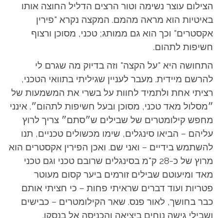
הצילום עוצר נשימה וטור הרצים הדליל החוצה אותו
באיטיות הוא מראה מהמם. המקצה נקרא "פירין
אקסטרים" וכך הוא גם ממותג; טכני, מסוכן ורצוף
חשיפות לתהום.
התחושה היא "על הקצה" וזה בדיוק מה שגרם לי
להרשם מיידית. מעבר לעניין שגיליתי בתוואי הטכני,
רציתי אחת ולתמיד לחוות על בשרי את המשמעות של
״מסלול מאד טכני, מסוכן ובעל חשיפות לתהום״.
אינני
מחפש קילומטרים של שבילים ש״סתם״ צריך לרוץ
עליהם – הביאו סינגלים, שימו מכשולים טכניים, תנו
להשתמש בידיים – ואני שם. ואכן הפירין אקסטרים הוא
מרוץ של כ-28 ק"מ בסינגלים שרובם טכני וגם טכני
מאד ומיעוטם שבילים זורמים ביער קסום מעוטר
פטריות ועוד דברים שראיתי פחות – כי חציתי אותם
כבר בחושך, לאור פנס. שאר הקילומטרים – כבישים
ושבילי גישה נוחים ביציאה והכניסה אל בנסקו.