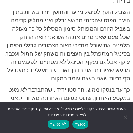
בירידה.
השביל הופך לסינגל מיוער והחושך יורד באחת בתוך
היער. הפנס שהכנתי מראש נדלק ואני מחליק קדימה
בשביל הזורם והמפותל. סימון המסלול כל כך מעולה
שכל פעם שאני מרים את הראש אני רואה הרחק
מלפנים את שובל מחזירי האור הצמודים לדגלי הסימון.
בסינגל המתפתל בין העצים זה משחק של חתול ועכבר.
עוקף אבל גם נעקף. הסינגל לא מסתיים, לפעמים זה
מרגיש שאיבדתי את הדרך ואני נע במעגלים. כמעט על
סף הזיות שאני בעצם עומד במקום.
כך עד בנסקו ממש, חריסטו ידידי, שהתברבר לא מעט
במקטע האחרון, שועט בפעם האחרונה מאחוריי….אני
מברך אותו בחיוך ומחליק איתו כף יד. הוא מגיע כמעט 3
האתר עושה שימוש בקוקיז לצורכי תפעול, מדידה ושיווק. ניתן לנהל העדפות
דקות לפני, אבל גם אני חוצה את קו הסיום, בחיוך
ולעיין ב
מדיניות הפרטיות
.
מרוצה ובשקט. עשיתי את זה. מעולם לא הרגשתי שמחה
מאשר
לא מאשר
כזאת כלפי מדליה שהונחה על צווארי במרוץ. היא כבדה