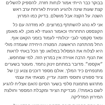
בבוקר כבר הייתי אמור לנחות חזרה, להספיק להשלים
קצת שעות שינה ולהגיע חגיגית לארוחת ערב ראש
השנה. על הקצה אבל מושלם, בדיוק כמו המרוץ.
אני לא נוהג להשתתף במרוצים, לא מזדהה עם כל
הקונספט התחרותי וכאמור הגעתי לא מוכן, לא מאומן
ומאד סקפטי לגבי יכולותיי לעמוד בזמני הקאט אוף,
החל מהתחנה הראשונה. המטרה היחידה שעמדה מולי
היא לצלוח את המסלול במלואו. סך הכל באתי לראות
את הנוף. הרבה אווירה אין במרוץ הזה, למי שמחפש…
״אקספו״. מדובר במתחם זינוק נחמד, מעוטר בשערים
מתנפחים כיד המלך, אולם מספר דוכנים צנוע (3) של
ציוד ספורט ותוספי תזונה. עדיין, מצאתי את עצמי
מתרגש מתמונת סלפי בשער הסיום (האם אצליח להגיע
לשם באמת?), מבדיקת הציוד ומקבלת המספר וחולצת
המירוץ המדליקה.