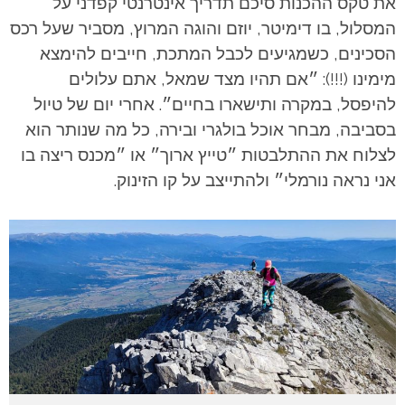
את טקס ההכנות סיכם תדריך אינטרנטי קפדני על
המסלול, בו דימיטר, יוזם והוגה המרוץ, מסביר שעל רכס
הסכינים, כשמגיעים לכבל המתכת, חייבים להימצא
מימינו (!!!): ״אם תהיו מצד שמאל, אתם עלולים
להיפסל, במקרה ותישארו בחיים״. אחרי יום של טיול
בסביבה, מבחר אוכל בולגרי ובירה, כל מה שנותר הוא
לצלוח את ההתלבטות ״טייץ ארוך״ או ״מכנס ריצה בו
אני נראה נורמלי״ ולהתייצב על קו הזינוק.