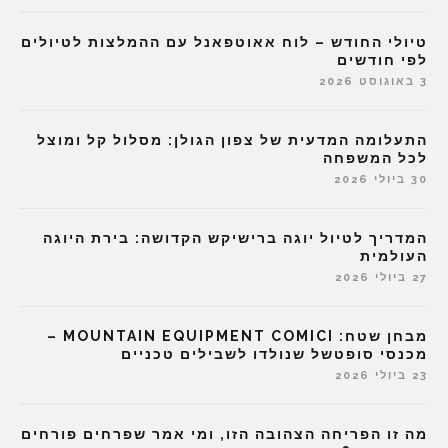
טיולי החודש – לוח אאוטפאנל עם ההמלצות לטיולים
לפי חודשים
3 באוגוסט 2026
התעלומה המדעית של צפון הגולן: מסלול קל ומוצל
לכל המשפחה
30 ביולי 2026
המדריך לטיול יוגה ברישיקש הקדושה: בירת היוגה
העולמית
27 ביולי 2026
מבחן שטח: MOUNTAIN EQUIPMENT COMICI –
מכנסי סופטשל שנולדו לשבילים טכניים
23 ביולי 2026
מה זו הפריחה הצהובה הזו, ומי אמר שפרחים פורחים