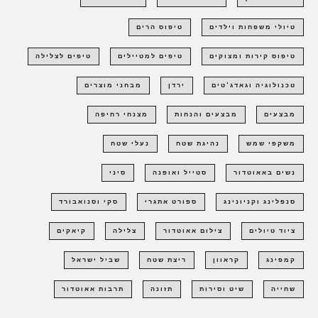
טיולי משפחות וילדים
טיפוס הרים
טיפוס קירות ומצוקים
טיפים למטיילים
טיפים לצלילה
טכנולוגיה וגאדג'טים
ירדן
מבחני מוצרים
מבצעים
מבצעים והנחות
מצנחי רחיפה
משקפי שמש
נהיגת שטח
נעלי שטח
נשים באאוטדור
סטייל ואופנה
סיני
סנפלינג וקניונינג
ספורט אתגרי
סקי וסנואבורד
ציוד טיולים
צילום אאוטדור
צלילה
קיאקים
קמפינג
קראוון
ריצת שטח
שביל ישראל
שחייה
שיט וסירות
תזונה
תרבות אאוטדור