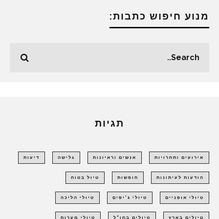
מנוע חיפוש כתבות:
תגיות
אירועים ותחרויות
אנשים וראיונות
גלישה
דיעות
הודעות לעיתונות
חופשות
טיול בטוח
טיולי אופניים
טיולי ג'יפים
טיולי הליכה
טיולים בארץ
טיולים בחו"ל
טיולי מערות