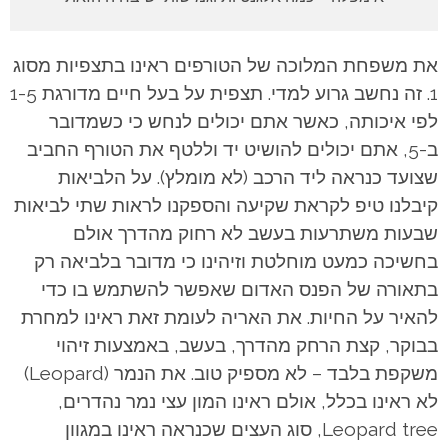
את משפחת המלוכה של הטורפים ראינו בתצפיות מסוג
1. זה נחשב גרוע למדי. תצפית על בעל חיים מדורגת 1-5
לפי איכותה, כאשר אתם יכולים לנחש כי כשמדובר
ב-5, אתם יכולים להושיט יד וללטף את הטורף החביב
שצועד כנראה ליד הרכב (לא מומלץ). על הלביאות
קיבלנו טיפ לקראת שקיעה והספקנו לראות שתי לביאות
שבעות משתרעות בעשב לא רחוק מהדרך אולם
בחשיכה כמעט מוחלטת וזיהינו כי מדובר בלביאה רק
בתאורה של הפנס האדום שאפשר להשתמש בו כדי
להאיר על החיות. את האריה לעומת זאת ראינו למחרת
בבוקר, קצת הרחק מהדרך, בעשב, באמצעות זיהוי
משקפת בלבד – לא מספיק טוב.
את הנמר (Leopard)
לא ראינו בכלל, אולם ראינו המון עצי נמר נהדרים,
Leopard tree, סוג העצים שכנראה ראינו במגוון