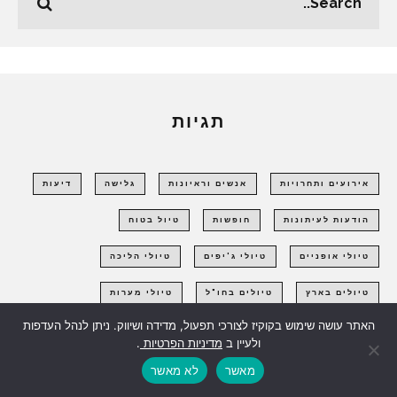
תגיות
אירועים ותחרויות
אנשים וראיונות
גלישה
דיעות
הודעות לעיתונות
חופשות
טיול בטוח
טיולי אופניים
טיולי ג'יפים
טיולי הליכה
טיולים בארץ
טיולים בחו"ל
טיולי מערות
האתר עושה שימוש בקוקיז לצורכי תפעול, מדידה ושיווק. ניתן לנהל העדפות
טיולי משפחות וילדים
טיפוס הרים
ולעיין ב
מדיניות הפרטיות
.
טיפוס קירות ומצוקים
טיפים למטיילים
טיפים לצלילה
מאשר
לא מאשר