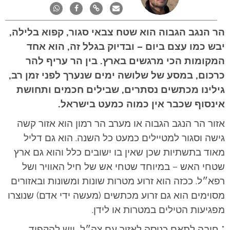
הר הנגב הגבוה הוא שטח צבאי סגור, קפוא בלילה,
יבש כמו עצם ביום – ובדיוק בגלל זה, הוא אחד
המקומות הכי מרגשים בארץ. בין הר עריף להר
כרכום, במסע של שלושה ימים שנערך לפני זמן רב,
גילינו מכתשים נסתרים, שבילים חכמים ותחושת
אינסוף שכבר אין כמוה כמעט בישראל.
אזור הר הנגב הגבוה או מערב הר רמון הוא אזור קשה
גישה וסגור למטיילים כמעט כל השנה. הוא גם דליל
מאוד בתשתיות שכן שאין בו ישובים כלל והוא גם ארץ
שטחי האש – במיוחד שטחי אש של חיל האוויר ושל
רפא״ל. ככזה הוא זרוע מטרות שונות ומשונות ובאזורים
מסוימים הוא גם זרוע מכתשים (מעשה ידי אדם) שנוצרו
מפגיעות הטילים במטרות או לידן.
* חובה לתאם כניסה לאזור עם צה״ל, ויש להקפיד