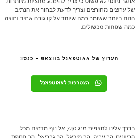
אתגר ניווטי לא פשוט כי צריך להימנע מחציות מיותרות
של ערוצים מחורצים וצריך לדעת לבחור את הנתיב
הנוח ביותר ששומר כמה שיותר על קו גובה אחיד וחוצה
כמה שפחות מכשולים.
הערוץ של אאוטפאנל בווצאפ – כנסו:
בדרך עלינו לתצפית מנג 740 אל נוף מדהים מכל
הכיוונים. הר עריף, הר מיכאל, הר גבריאל, הר חספס,