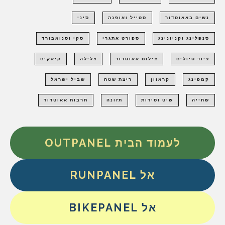
נשים באאוטדור
סטייל ואופנה
סיני
סנפלינג וקניונינג
ספורט אתגרי
סקי וסנואבורד
ציוד טיולים
צילום אאוטדור
צלילה
קיאקים
קמפינג
קראוון
ריצת שטח
שביל ישראל
שחייה
שיט וסירות
תזונה
תרבות אאוטדור
לעמוד הבית OUTPANEL
אל RUNPANEL
אל BIKEPANEL