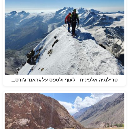
טרילוגיה אלפינית - לעוף ולטפס על גראנד ג'ורס,…