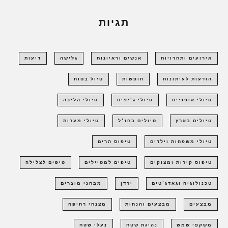
תגיות
אירועים ותחרויות
אנשים וראיונות
גלישה
דיעות
הודעות לעיתונות
חופשות
טיול בטוח
טיולי אופניים
טיולי ג'יפים
טיולי הליכה
טיולים בארץ
טיולים בחו"ל
טיולי מערות
טיולי משפחות וילדים
טיפוס הרים
טיפוס קירות ומצוקים
טיפים למטיילים
טיפים לצלילה
טכנולוגיה וגאדג'טים
ירדן
מבחני מוצרים
מבצעים
מבצעים והנחות
מצנחי רחיפה
משקפי שמש
נהיגת שטח
נעלי שטח