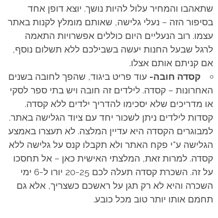
שתאהבו והמחיר עלול להיות נושך. יוצא דופן אחד
בסיפור הזה – נעלי גלישה, שאותם מומלץ לקנות באתר
עצמו. רוב הנעליים היום כוללים אפשרויות התאמה
לרגל שבעל החנות יעשה בשבילכם ללא תשלום נוסף,
אם קניתם אותם אצלו.
קסדה חובה-
עוד פריט ביגוד, שהפך לחובה בשנים
האחרונות – קסדה. לילדים זה חובה ויש בתי ספר לסקי
או מדריכים שלא יסכימו להדריך ילדים ללא קסדה.
קסדות לילדים ניתן לשכור יחד עם ציוד הגלישה באתר.
למבוגרים הקסדה היא עדיין המלצה. לא תעצרו באמצע
הגלישה ע"י פקח האתר ולא תקבלו קנס על גלישה ללא
קסדה. למרות זאת, המלצתי האישית כאן – אל תחסכו
על זה. השכרת קסדה תעלה לכם 20-25 יורו ל-6 ימי
השכרה והיא לא רק תגן על ראשכם כשצריך, אלא גם
תחמם אותו יותר טוב מכל כובע.