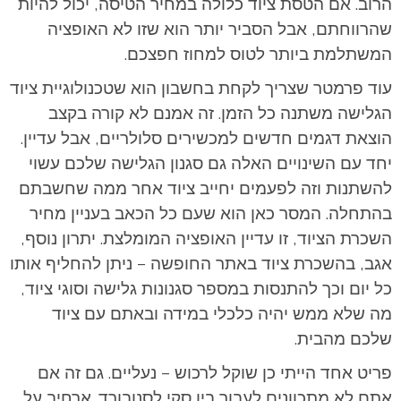
הרוב. אם הטסת ציוד כלולה במחיר הטיסה, יכול להיות
שהרווחתם, אבל הסביר יותר הוא שזו לא האופציה
המשתלמת ביותר לטוס למחוז חפצכם.
עוד פרמטר שצריך לקחת בחשבון הוא שטכנולוגיית ציוד
הגלישה משתנה כל הזמן. זה אמנם לא קורה בקצב
הוצאת דגמים חדשים למכשירים סלולריים, אבל עדיין.
יחד עם השינויים האלה גם סגנון הגלישה שלכם עשוי
להשתנות וזה לפעמים יחייב ציוד אחר ממה שחשבתם
בהתחלה. המסר כאן הוא שעם כל הכאב בעניין מחיר
השכרת הציוד, זו עדיין האופציה המומלצת. יתרון נוסף,
אגב, בהשכרת ציוד באתר החופשה – ניתן להחליף אותו
כל יום וכך להתנסות במספר סגנונות גלישה וסוגי ציוד,
מה שלא ממש יהיה כלכלי במידה ובאתם עם ציוד
שלכם מהבית.
פריט אחד הייתי כן שוקל לרכוש – נעליים. גם זה אם
אתם לא מתכוונים לעבור בין סקי לסנובורד. ארחיב על