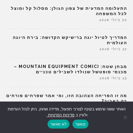
התעלומה המדעית של צפון הגולן: מסלול קל ומוצל
לכל המשפחה
30 ביולי 2026
המדריך לטיול יוגה ברישיקש הקדושה: בירת היוגה
העולמית
27 ביולי 2026
מבחן שטח: MOUNTAIN EQUIPMENT COMICI –
מכנסי סופטשל שנולדו לשבילים טכניים
23 ביולי 2026
מה זו הפריחה הצהובה הזו, ומי אמר שפרחים פורחים
רק באביב?
20 ביולי 2026
האתר עושה שימוש בקוקיז לצורכי תפעול, מדידה ושיווק. ניתן לנהל העדפות
ולעיין ב
מדיניות הפרטיות
.
מאשר
לא מאשר
שוויצריה הקטנה – לאן שלא תלך במסלול הזה
הכרמל משתנה בדרך