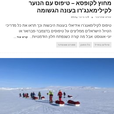
מחוץ לקופסא – טיפוס עם הנוער
לקילימאנג'רו בעונה הגשומה
עזרא שהרבני
16 ביוני 2024
טיפוס לקילימאנג'רו אידיאלי בעונות היבשות וכך תראו את כל מדריכי
הטיול הישראלים ממליצים על טיפוסים בדצמבר-פברואר או
יוני-אוגוסט. אבל מה קורה כשנפתח חלון הזדמנויות
...
קרא עוד...
טיולים בחו"ל
כל התוכן
ספורט אאוטדור